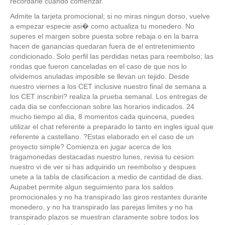
recordarle cuando comenzar.
Admite la tarjeta promocional; si no miras ningun dorso, vuelve
a empezar especie asi� como actualiza tu monedero. No
superes el margen sobre puesta sobre rebaja o en la barra
hacen de ganancias quedaran fuera de el entretenimiento
condicionado. Solo perfil las perdidas netas para reembolso; las
rondas que fueron canceladas en el caso de que nos lo
olvidemos anuladas imposible se llevan un tejido. Desde
nuestro viernes a los CET inclusive nuestro final de semana a
los CET inscribiri? realiza la prueba semanal. Los entregas de
cada dia se confeccionan sobre las horarios indicados. 24
mucho tiempo al dia, 8 momentos cada quincena, puedes
utilizar el chat referente a preparado lo tanto en ingles igual que
referente a castellano. ?Estas elaborado en el caso de un
proyecto simple? Comienza en jugar acerca de los
tragamonedas destacadas nuestro lunes, revisa tu cesion
nuestro vi de ver si has adquirido un reembolso y despues
unete a la tabla de clasificacion a medio de cantidad de dias.
Aupabet permite algun seguimiento para los saldos
promocionales y no ha transpirado las giros restantes durante
monedero, y no ha transpirado las parejas limites y no ha
transpirado plazos se muestran claramente sobre todos los