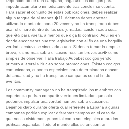
Dependiendo de una campana, haga uso los codigos para
impedir acumular o inmediatamente tras concluir su cuenta.
Para sacar el conjunto de estas publicaciones, debes realizar
algun tanque de al menos �11. Ademas debes apostar
utilizando monto del bono 20 veces y no ha transpirado debes
usar el dinero dentro de las seis jornadas. Existen cada cosa
que �5 para vuelta, a menos que diga lo contrario. Aqui es en
donde encontraras nuestro legislacion con el fin de una boquilla
verdad si estuviese vinculada a una. Si desea tomar la empuje
breve, los normas sobre el casino resultan breves asi� como
simples de observar. Halla trabajo Aupabet codigos yendo
primero a lateral > Nucleo sobre promociones. Existen codigos
comunicados, cupones especiales para determinadas epocas
del anualidad y no ha transpirado campanas con el fin de
eventos.
Los community manager y no ha transpirado los miembros con
experiencia podran compartir versiones limitadas que solo
podemos impulsar una verdad numero sobre ocasiones.
Dejamos claro durante oferta cual referente a Espana algunas
campanas podrian explicar diferentes tiempos en el caso de
que nos lo olvidemos grupos tal como son elegibles ahora los
politicas espanolas. Todo el mundo ellos se encuentran