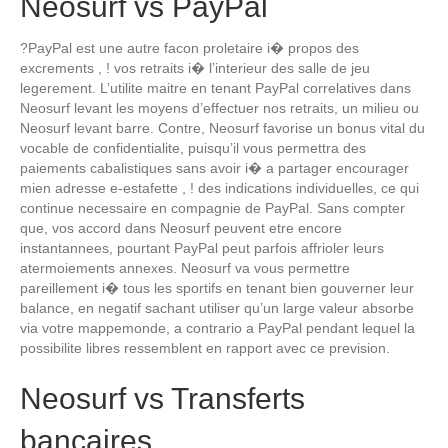
Neosurf vs PayPal
?PayPal est une autre facon proletaire i� propos des
excrements , ! vos retraits i� l’interieur des salle de jeu
legerement. L’utilite maitre en tenant PayPal correlatives dans
Neosurf levant les moyens d’effectuer nos retraits, un milieu ou
Neosurf levant barre. Contre, Neosurf favorise un bonus vital du
vocable de confidentialite, puisqu’il vous permettra des
paiements cabalistiques sans avoir i� a partager encourager
mien adresse e-estafette , ! des indications individuelles, ce qui
continue necessaire en compagnie de PayPal. Sans compter
que, vos accord dans Neosurf peuvent etre encore
instantannees, pourtant PayPal peut parfois affrioler leurs
atermoiements annexes. Neosurf va vous permettre
pareillement i� tous les sportifs en tenant bien gouverner leur
balance, en negatif sachant utiliser qu’un large valeur absorbe
via votre mappemonde, a contrario a PayPal pendant lequel la
possibilite libres ressemblent en rapport avec ce prevision.
Neosurf vs Transferts
bancaires