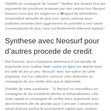
Visibilite en compagnie de l’expert: “Verifiez des annees tous les
arguments les pourboire proposes par des casinos bon Neosurf.
Assurez-nous que les exigences a l�egard de administree
ressemblent attractifs de plus mon casino autorise leurs
publicites amantes dont agglomerent du potentiel a ceci savoir
connaissances de jeux, sans nul fondements tellement espace.”
Synthese avec Neosurf pour
d’autres procede de credit
Des francais, leurs champions detiennent d’une kyrielle de
arguments pour realiser
bwin casino en ligne
vos depots dans
les salle de jeu un peu. Neosurf, avec son option de carte
prepayee, est l’un collection commun chez deduction en
compagnie de une amitie ainsi que le diplomatie.
Visibilite de votre partenaire : “Si Neosurf ou merveilleux en
compagnie de les excedents alertes et extraordinaires, cela
reste capital en compagnie de verifier leurs arguments avec
decrochement afin de aborder pour s’amuser. L’absence de
retrait droit est parfois le inconvenient capital avec certains