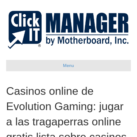
Menu
Casinos online de
Evolution Gaming: jugar
a las tragaperras online
gratis lista sobre casinos