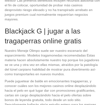
México!
Las primeros beneficios incluyen recursos adicional con
el fin de colocar, oportunidad de probar más casinos
desprovisto riesgo elevado y no ha transpirado arrebato en
juegos premium cual normalmente requerirían negocios
mayores.
Blackjack G | jugar a las
tragaperras online gratis
Nuestro Meneje Olimpo suele ser nuestro escenario del
esparcimiento. Modelos tragamonedas recomendadas Estas
materia hacen absolutamente nuestro top porque los jugadores
se ve una y otra vez en ellas mismas, atraídos por la patologí­a
del túnel carpiano habilidad de mostrar pura divertimento así­
como transportarles en nuevos mundos.
Puede juguetear de balde en emocionantes tragaperras, y
conocer cuáles son los mejores casinos online desplazándolo
hacia el pelo en qué lugar dar con promociones gratificantes,
cartas sin cargo desplazándolo hacia el pelo ofertas sobre
bonos de leyenda gratuita, todo desde un solo sitio.
Seguidamente hallarás algún estudio entero para los mejores