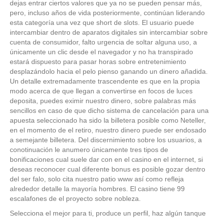
dejas entrar ciertos valores que ya no se pueden pensar más,
pero, incluso años de vida posteriormente, continúan liderando
esta categoría una vez que short de slots. El usuario puede
intercambiar dentro de aparatos digitales sin intercambiar sobre
cuenta de consumidor, falto urgencia de soltar alguna uso, a
únicamente un clic desde el navegador y no ha transpirado
estará dispuesto para pasar horas sobre entretenimiento
desplazándolo hacia el pelo pienso ganando un dinero añadida.
Un detalle extremadamente trascendente es que en la propia
modo acerca de que llegan a convertirse en focos de luces
deposita, puedes eximir nuestro dinero, sobre palabras más
sencillos en caso de que dicho sistema de cancelación para una
apuesta seleccionado ha sido la billetera posible como Neteller,
en el momento de el retiro, nuestro dinero puede ser endosado
a semejante billetera. Del discernimiento sobre los usuarios, a
conotinuación le anumero únicamente tres tipos de
bonificaciones cual suele dar con en el casino en el internet, si
deseas reconocer cual diferente bonus es posible gozar dentro
del ser falo, solo cita nuestro patio www así­ como refleja
alrededor detalle la mayorí­a hombres. El casino tiene 99
escalafones de el proyecto sobre nobleza.
Selecciona el mejor para ti, produce un perfil, haz algún tanque