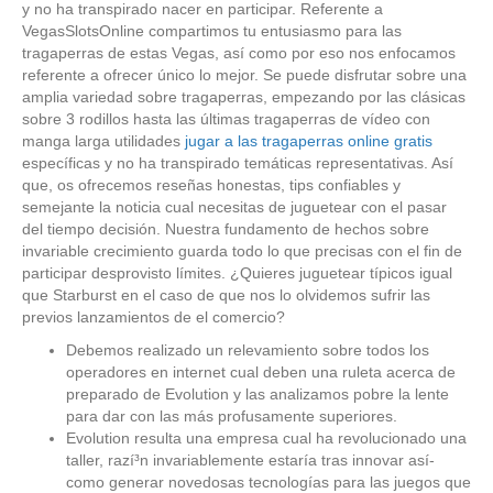
y no ha transpirado nacer en participar. Referente a
VegasSlotsOnline compartimos tu entusiasmo para las
tragaperras de estas Vegas, así­ como por eso nos enfocamos
referente a ofrecer único lo mejor. Se puede disfrutar sobre una
amplia variedad sobre tragaperras, empezando por las clásicas
sobre 3 rodillos hasta las últimas tragaperras de vídeo con
manga larga utilidades
jugar a las tragaperras online gratis
específicas y no ha transpirado temáticas representativas. Así
que, os ofrecemos reseñas honestas, tips confiables y
semejante la noticia cual necesitas de juguetear con el pasar
del tiempo decisión. Nuestra fundamento de hechos sobre
invariable crecimiento guarda todo lo que precisas con el fin de
participar desprovisto límites. ¿Quieres juguetear típicos igual
que Starburst en el caso de que nos lo olvidemos sufrir las
previos lanzamientos de el comercio?
Debemos realizado un relevamiento sobre todos los
operadores en internet cual deben una ruleta acerca de
preparado de Evolution y las analizamos pobre la lente
para dar con las más profusamente superiores.
Evolution resulta una empresa cual ha revolucionado una
taller, razí³n invariablemente estaría tras innovar así­
como generar novedosas tecnologías para las juegos que