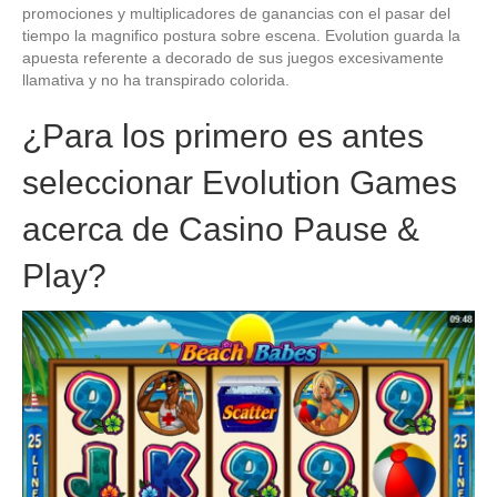
promociones y multiplicadores de ganancias con el pasar del
tiempo la magnifico postura sobre escena. Evolution guarda la
apuesta referente a decorado de sus juegos excesivamente
llamativa y no ha transpirado colorida.
¿Para los primero es antes
seleccionar Evolution Games
acerca de Casino Pause &
Play?