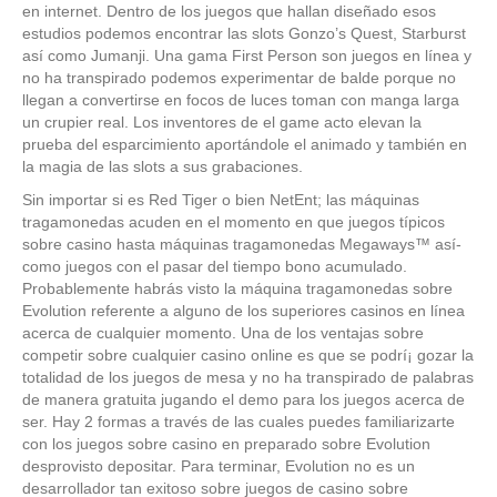
en internet. Dentro de los juegos que hallan diseñado esos
estudios podemos encontrar las slots Gonzo’s Quest, Starburst
así­ como Jumanji. Una gama First Person son juegos en línea y
no ha transpirado podemos experimentar de balde porque no
llegan a convertirse en focos de luces toman con manga larga
un crupier real. Los inventores de el game acto elevan la
prueba del esparcimiento aportándole el animado y también en
la magia de las slots a sus grabaciones.
Sin importar si es Red Tiger o bien NetEnt; las máquinas
tragamonedas acuden en el momento en que juegos típicos
sobre casino hasta máquinas tragamonedas Megaways™ así­
como juegos con el pasar del tiempo bono acumulado.
Probablemente habrás visto la máquina tragamonedas sobre
Evolution referente a alguno de los superiores casinos en línea
acerca de cualquier momento. Una de los ventajas sobre
competir sobre cualquier casino online es que se podrí¡ gozar la
totalidad de los juegos de mesa y no ha transpirado de palabras
de manera gratuita jugando el demo para los juegos acerca de
ser. Hay 2 formas a través de las cuales puedes familiarizarte
con los juegos sobre casino en preparado sobre Evolution
desprovisto depositar. Para terminar, Evolution no es un
desarrollador tan exitoso sobre juegos de casino sobre