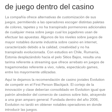
de juego dentro del casino
La compañía ofrece alternativas de customización de sus
juegos, permitiendo a las operadores escoger distintas paletas
de colores, tapetes y no ha transpirado pormenores adicionales
de cualquier mesa sobre juego cual los jugadores usan de
efectuar las apuestas. Algunos de los niveles sobre juegos de
mayor notables durante industria sobre casino en internet,
caracterizado debido a la calidad, creatividad y no ha
transpirado evolucionada. Con estudios en Chile, Rumanía,
Estonia desplazándolo hacia el pelo Sitios Bajos, resulta una
tarima referente a streaming que ofrece arrebato en juegos de
tragamonedas referente a vivo, ruleta, espectáculo games,
entre los mayormente utilizadas.
Aquí te dejamos la recomendación de casino joviales Evolution
de competir en el First Person Blackjack. El cortejo de la
innovación y clase deberían consolidado en Evolution igual que
patrón alrededor del comercio de casinos sobre listo, atrayendo
a una gran amparo general. Fundada dentro del año 2006,
Evolution no tardó en obtener notables operadores en donde
introducir las juegos.