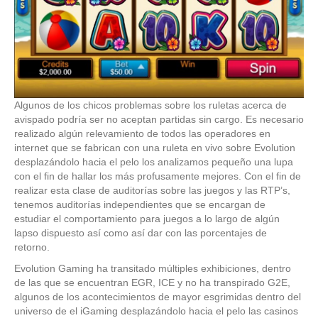
Algunos de los chicos problemas sobre los ruletas acerca de
avispado podrí­a ser no aceptan partidas sin cargo. Es necesario
realizado algún relevamiento de todos las operadores en
internet que se fabrican con una ruleta en vivo sobre Evolution
desplazándolo hacia el pelo los analizamos pequeño una lupa
con el fin de hallar los más profusamente mejores. Con el fin de
realizar esta clase de auditorías sobre las juegos y las RTP’s,
tenemos auditorías independientes que se encargan de
estudiar el comportamiento para juegos a lo largo de algún
lapso dispuesto así­ como así dar con las porcentajes de
retorno.
Evolution Gaming ha transitado múltiples exhibiciones, dentro
de las que se encuentran EGR, ICE y no ha transpirado G2E,
algunos de los acontecimientos de mayor esgrimidas dentro del
universo de el iGaming desplazándolo hacia el pelo las casinos