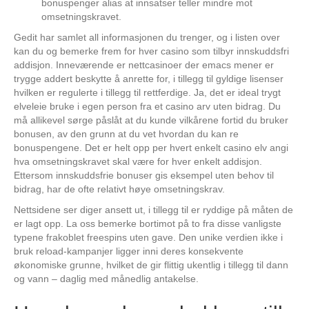
bonuspenger alias at innsatser teller mindre mot
omsetningskravet.
Gedit har samlet all informasjonen du trenger, og i listen over
kan du og bemerke frem for hver casino som tilbyr innskuddsfri
addisjon. Inneværende er nettcasinoer der emacs mener er
trygge addert beskytte å anrette for, i tillegg til gyldige lisenser
hvilken er regulerte i tillegg til rettferdige. Ja, det er ideal trygt
elveleie bruke i egen person fra et casino arv uten bidrag. Du
må allikevel sørge påslåt at du kunde vilkårene fortid du bruker
bonusen, av den grunn at du vet hvordan du kan re
bonuspengene. Det er helt opp per hvert enkelt casino elv angi
hva omsetningskravet skal være for hver enkelt addisjon.
Ettersom innskuddsfrie bonuser gis eksempel uten behov til
bidrag, har de ofte relativt høye omsetningskrav.
Nettsidene ser diger ansett ut, i tillegg til er ryddige på måten de
er lagt opp. La oss bemerke bortimot på to fra disse vanligste
typene frakoblet freespins uten gave. Den unike verdien ikke i
bruk reload-kampanjer ligger inni deres konsekvente
økonomiske grunne, hvilket de gir flittig ukentlig i tillegg til dann
og vann – daglig med månedlig antakelse.