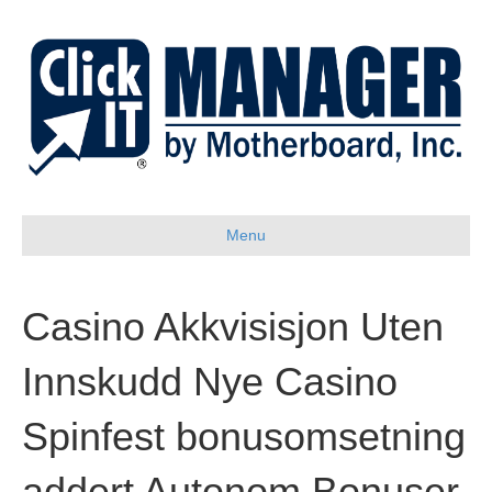
Menu
Casino Akkvisisjon Uten
Innskudd Nye Casino
Spinfest bonusomsetning
addert Autonom Bonuser