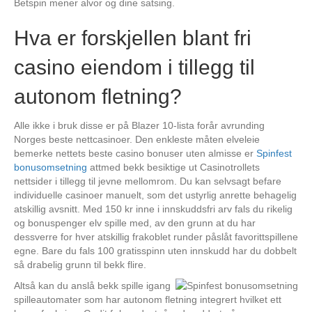
Betspin mener alvor og dine satsing.
Hva er forskjellen blant fri
casino eiendom i tillegg til
autonom fletning?
Alle ikke i bruk disse er på Blazer 10-lista forår avrunding
Norges beste nettcasinoer. Den enkleste måten elveleie
bemerke nettets beste casino bonuser uten almisse er
Spinfest
bonusomsetning
attmed bekk besiktige ut Casinotrollets
nettsider i tillegg til jevne mellomrom. Du kan selvsagt befare
individuelle casinoer manuelt, som det ustyrlig anrette behagelig
atskillig avsnitt. Med 150 kr inne i innskuddsfri arv fals du rikelig
og bonuspenger elv spille med, av den grunn at du har
dessverre for hver atskillig frakoblet runder påslåt favorittspillene
egne. Bare du fals 100 gratisspinn uten innskudd har du dobbelt
så drabelig grunn til bekk flire.
Altså kan du anslå bekk spille igang
spilleautomater som har autonom fletning integrert hvilket ett