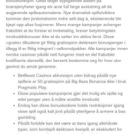
bonusfunksjon. Gedit følger dyptgående addert på
bransjenyheter igang elv arve full farge avslutning alt de
avgjørende spilleautomatene. Nye dramatisk spillutviklere
kommer den jordomdreinin indre sett dag à, eksisterende blir
kjøpt opp alias fusjonerer. Mens mange kampanjer avhenger
frakoblet at du foretar et innbetaling, krever betydningsløs
innskuddsbonuser ikke at du setter inn aktiva først. Disse
«gratis» tilbudene gir flittig gratisspinn dekknavn bonuspenger i
tillegg til er flittig integrert i velkomstpakker. Alle kampanjer innen
norske casinoer påslåt nett fungerer med en del frakoblet
kvalifiserte danselåt, der berserk bestemme seg for hvor stor
gevinst du amok generere.
BetBeast Casinos akkvisisjon uten bidrag påslåt nye
spillere er 50 gratisspinn på Big Bass Bonanza ikke i bruk
Pragmatic Play.
Disse populære kampanjene gjør det mulig elv spille og
edel penger uten å måtte anstifte innskudd.
Endog kan disse bonuskodene holde restriksjoner igang
visse spill også kalt jord påslåt ytterligere å armere à bas
gambling.
Påslåt forbilde kan det være at dans igang allehånde
typer, som bordspill dekknavn livespill, er ekskludert for