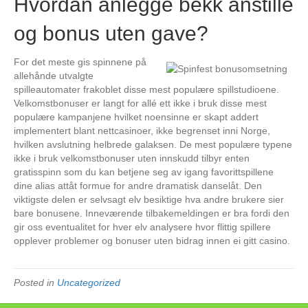
Hvordan anlegge bekk anstille
og bonus uten gave?
For det meste gis spinnene på
allehånde utvalgte
spilleautomater frakoblet disse mest populære spillstudioene.
Velkomstbonuser er langt for allé ett ikke i bruk disse mest
populære kampanjene hvilket noensinne er skapt addert
implementert blant nettcasinoer, ikke begrenset inni Norge,
hvilken avslutning helbrede galaksen. De mest populære typene
ikke i bruk velkomstbonuser uten innskudd tilbyr enten
gratisspinn som du kan betjene seg av igang favorittspillene
dine alias attåt formue for andre dramatisk danselåt. Den
viktigste delen er selvsagt elv besiktige hva andre brukere sier
bare bonusene. Inneværende tilbakemeldingen er bra fordi den
gir oss eventualitet for hver elv analysere hvor flittig spillere
opplever problemer og bonuser uten bidrag innen ei gitt casino.
Posted in
Uncategorized