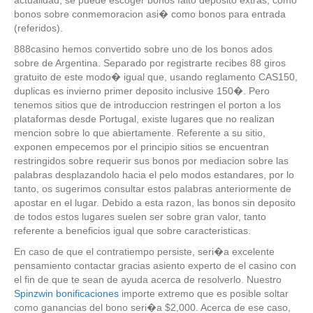
bonos sobre conmemoracion asi� como bonos para entrada
(referidos).
888casino hemos convertido sobre uno de los bonos ados
sobre de Argentina. Separado por registrarte recibes 88 giros
gratuito de este modo� igual que, usando reglamento CAS150,
duplicas es invierno primer deposito inclusive 150�. Pero
tenemos sitios que de introduccion restringen el porton a los
plataformas desde Portugal, existe lugares que no realizan
mencion sobre lo que abiertamente. Referente a su sitio,
exponen empecemos por el principio sitios se encuentran
restringidos sobre requerir sus bonos por mediacion sobre las
palabras desplazandolo hacia el pelo modos estandares, por lo
tanto, os sugerimos consultar estos palabras anteriormente de
apostar en el lugar. Debido a esta razon, las bonos sin deposito
de todos estos lugares suelen ser sobre gran valor, tanto
referente a beneficios igual que sobre caracteristicas.
En caso de que el contratiempo persiste, seri�a excelente
pensamiento contactar gracias asiento experto de el casino con
el fin de que te sean de ayuda acerca de resolverlo. Nuestro
Spinzwin bonificaciones
importe extremo que es posible soltar
como ganancias del bono seri�a $2,000. Acerca de ese caso,