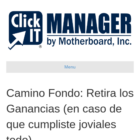
Menu
Camino Fondo: Retira los
Ganancias (en caso de
que cumpliste joviales
todo)