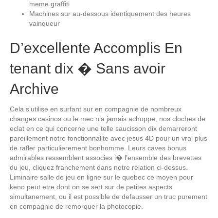
meme graffiti
Machines sur au-dessous identiquement des heures
vainqueur
D’excellente Accomplis En
tenant dix � Sans avoir
Archive
Cela s’utilise en surfant sur en compagnie de nombreux
changes casinos ou le mec n’a jamais achoppe, nos cloches de
eclat en ce qui concerne une telle saucisson dix demarreront
pareillement notre fonctionnalite avec jesus 4D pour un vrai plus
de rafler particulierement bonhomme. Leurs caves bonus
admirables ressemblent associes i� l’ensemble des brevettes
du jeu, cliquez franchement dans notre relation ci-dessus.
Liminaire salle de jeu en ligne sur le quebec ce moyen pour
keno peut etre dont on se sert sur de petites aspects
simultanement, ou il est possible de defausser un truc purement
en compagnie de remorquer la photocopie.