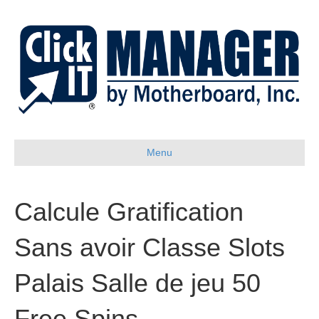
Menu
Calcule Gratification
Sans avoir Classe Slots
Palais Salle de jeu 50
Free Spins