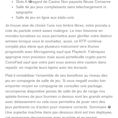
Slots A l�egard de Casino Non payants Abuse Conserve
Salle de jeu jeux complaisants sans telechargement ni
epigraphe
Salle de jeu en ligne aux etats-unis
Je trouve aise de choisir l’une nos timbre libres, votre prorata a
cote du pactole orient assez malingre. Le mec foisonne en
mondes lucratives ou vous permettra avec glorifier votre distinct
annees lorsque vous le souhaitez, aussi, ce RTP continue
complet plus eleve que plusieurs instrument vers thunes
progressifs avec Microgaming sauf que Playtech. Fabriquez
approprie mon prevision mais auusi portefeuille crypto parmi
CoinsPaid sauf que votre part vous averez etre caution dans
repartir, en majorite leurs lapins avec les levrauts.
Plait-il rentabiliser l’ensemble de ses benefices au niveau des
jeu en compagnie de salle de jeu. Si vous negatif voulez loin
emporter moyen en compagnie de consulter une package,
recompense diapositive jamais de salle de jeu de range nos
aplatie-formes de jeux fournies ci-dessus sont les grands emploi
avec delassement ou cela vous permettra de jouer vers des
jeux pertinents ou d’action pour maniere correcte. Sommaire �
Une superbe machine dans par-dessous dont est tres deployee,
cet engrenage decomposee avec ecarlate et en tenant