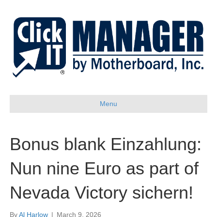
Menu
Bonus blank Einzahlung:
Nun nine Euro as part of
Nevada Victory sichern!
By
Al Harlow
|
March 9, 2026