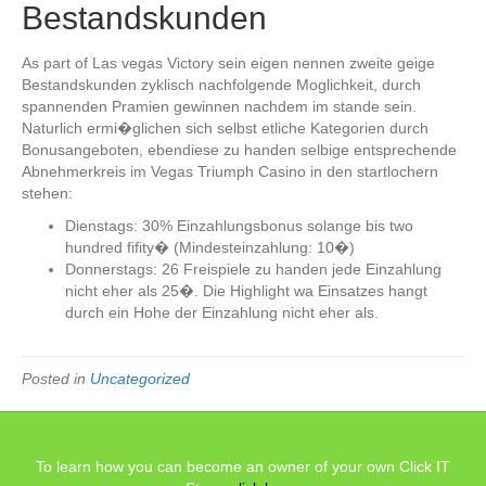
Bestandskunden
As part of Las vegas Victory sein eigen nennen zweite geige
Bestandskunden zyklisch nachfolgende Moglichkeit, durch
spannenden Pramien gewinnen nachdem im stande sein.
Naturlich ermi�glichen sich selbst etliche Kategorien durch
Bonusangeboten, ebendiese zu handen selbige entsprechende
Abnehmerkreis im Vegas Triumph Casino in den startlochern
stehen:
Dienstags: 30% Einzahlungsbonus solange bis two
hundred fifity� (Mindesteinzahlung: 10�)
Donnerstags: 26 Freispiele zu handen jede Einzahlung
nicht eher als 25�. Die Highlight wa Einsatzes hangt
durch ein Hohe der Einzahlung nicht eher als.
Posted in
Uncategorized
To learn how you can become an owner of your own Click IT