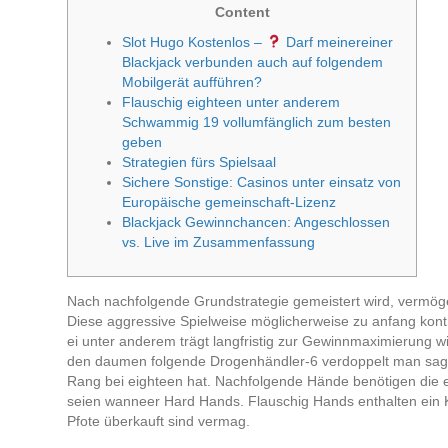
Content
Slot Hugo Kostenlos –
Darf meinereiner
Blackjack verbunden auch auf folgendem
Mobilgerät aufführen?
Flauschig eighteen unter anderem
Schwammig 19 vollumfänglich zum besten
geben
Strategien fürs Spielsaal
Sichere Sonstige: Casinos unter einsatz von
Europäische gemeinschaft-Lizenz
Blackjack Gewinnchancen: Angeschlossen
vs. Live im Zusammenfassung
Nach nachfolgende Grundstrategie gemeistert wird, vermög
Diese aggressive Spielweise möglicherweise zu anfang kontr
ei unter anderem trägt langfristig zur Gewinnmaximierung wit
den daumen folgende Drogenhändler-6 verdoppelt man sagt, 
Rang bei eighteen hat.
Nachfolgende Hände benötigen die ein
seien wanneer Hard Hands. Flauschig Hands enthalten ein Kö
Pfote überkauft sind vermag.