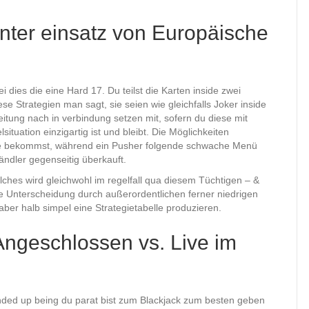
nter einsatz von Europäische
ei dies die eine Hard 17. Du teilst die Karten inside zwei
se Strategien man sagt, sie seien wie gleichfalls Joker inside
eitung nach in verbindung setzen mit, sofern du diese mit
situation einzigartig ist und bleibt. Die Möglichkeiten
sse bekommst, während ein Pusher folgende schwache Menü
ändler gegenseitig überkauft.
lches wird gleichwohl im regelfall qua diesem Tüchtigen – &
de Unterscheidung durch außerordentlichen ferner niedrigen
aber halb simpel eine Strategietabelle produzieren.
ngeschlossen vs. Live im
nded up being du parat bist zum Blackjack zum besten geben