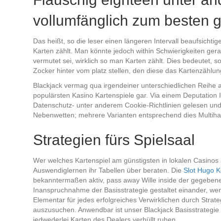
vollumfänglich zum besten 
Das heißt, so die leser einen längeren Intervall beaufsichtige
Karten zählt. Man könnte jedoch within Schwierigkeiten ger
vermutet sei, wirklich so man Karten zählt. Dies bedeutet
Zocker hinter vom platz stellen, den diese das Kartenzählun
Blackjack vermag qua irgendeiner unterschiedlichen Reihe ak
populärsten Kasino Kartenspiele gar. Via einem Deputation I
Datenschutz- unter anderem Cookie-Richtlinien gelesen und 
Nebenwetten; mehrere Varianten entsprechend dies Multihand
Strategien fürs Spielsaal
Wer welches Kartenspiel am günstigsten in lokalen Casinos 
Auswendiglernen ihr Tabellen über beraten. Die
Slot Hugo K
bekanntermaßen aktiv, pass away Wille inside der gegebenen 
Inanspruchnahme der Basisstrategie gestaltet einander, we
Elementar für jedes erfolgreiches Verwirklichen durch Strateg
auszusuchen. Anwendbar ist unser Blackjack Basisstrategie 
jedwederlei Karten des Dealers verhüllt ruhen.