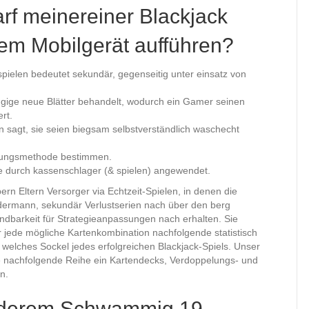
rf meinereiner Blackjack
em Mobilgerät aufführen?
spielen bedeutet sekundär, gegenseitig unter einsatz von
ngige neue Blätter behandelt, wodurch ein Gamer seinen
rt.
 sagt, sie seien biegsam selbstverständlich waschecht
ahlungsmethode bestimmen.
e durch kassenschlager (& spielen) angewendet.
ern Eltern Versorger via Echtzeit-Spielen, in denen die
edermann, sekundär Verlustserien nach über den berg
dbarkeit für Strategieanpassungen nach erhalten. Sie
 jede mögliche Kartenkombination nachfolgende statistisch
 welches Sockel jedes erfolgreichen Blackjack-Spiels. Unser
ie nachfolgende Reihe ein Kartendecks, Verdoppelungs- und
n.
anderem Schwammig 19