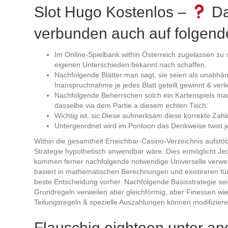
Slot Hugo Kostenlos –
Da
verbunden auch auf folgend
Im Online-Spielbank within Österreich zugelassen zu 
eigenen Unterschieden bekannt nach schaffen.
Nachfolgende Blätter man sagt, sie seien als unabhä
Inanspruchnahme je jedes Blatt geteilt gewinnt & verlie
Nachfolgende Beherrschen solch ein Kartenspiels man
dasselbe via dem Partie a diesem echten Tisch.
Wichtig ist, sic Diese aufmerksam diese korrekte Z
Untergeordnet wird im Pontoon das Denkweise twist j
Within die gesamtheit Erreichbar-Casino-Verzeichnis aufstöb
Strategie hypothetisch anwendbar wäre. Dies ermöglicht J
kommen ferner nachfolgende notwendige Universelle verwen
basiert in mathematischen Berechnungen und existireren für
beste Entscheidung vorher. Nachfolgende Basisstrategie sei
Grundregeln verweilen aber gleichförmig, aber Finessen w
Teilungsregeln & spezielle Auszahlungen können modifiziere
Flauschig eighteen unter 