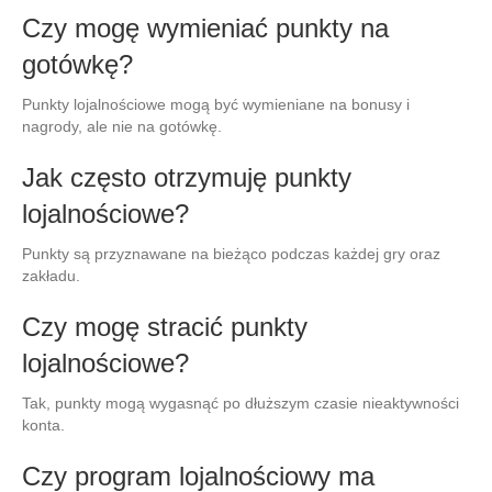
Czy mogę wymieniać punkty na
gotówkę?
Punkty lojalnościowe mogą być wymieniane na bonusy i
nagrody, ale nie na gotówkę.
Jak często otrzymuję punkty
lojalnościowe?
Punkty są przyznawane na bieżąco podczas każdej gry oraz
zakładu.
Czy mogę stracić punkty
lojalnościowe?
Tak, punkty mogą wygasnąć po dłuższym czasie nieaktywności
konta.
Czy program lojalnościowy ma