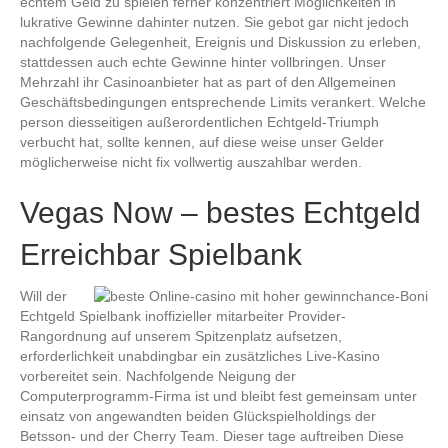
echtem Geld zu spielen ferner konzentriert Möglichkeiten in
lukrative Gewinne dahinter nutzen. Sie gebot gar nicht jedoch
nachfolgende Gelegenheit, Ereignis und Diskussion zu erleben,
stattdessen auch echte Gewinne hinter vollbringen. Unser
Mehrzahl ihr Casinoanbieter hat as part of den Allgemeinen
Geschäftsbedingungen entsprechende Limits verankert. Welche
person diesseitigen außerordentlichen Echtgeld-Triumph
verbucht hat, sollte kennen, auf diese weise unser Gelder
möglicherweise nicht fix vollwertig auszahlbar werden.
Vegas Now – bestes Echtgeld
Erreichbar Spielbank
Will der
Echtgeld Spielbank inoffizieller mitarbeiter Provider-
Rangordnung auf unserem Spitzenplatz aufsetzen,
erforderlichkeit unabdingbar ein zusätzliches Live-Kasino
vorbereitet sein. Nachfolgende Neigung der
Computerprogramm-Firma ist und bleibt fest gemeinsam unter
einsatz von angewandten beiden Glückspielholdings der
Betsson- und der Cherry Team. Dieser tage auftreiben Diese