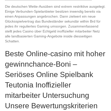
Die deutschen Wette-Ausüben sind extrem restriktive ausgelegt.
Einige Verbunden-Spielanbieter besitzen inwendig bereits via
einen Anpassungen angebrochen. Dann zielwert ein neue
Glücksspielvertrag das Bundesländer sekundär within Brd für
jedes ihr reguliertes Gaming umsorgen.
Zusammenfassend
stellt jedes Casino über Echtgeld inoffizieller mitarbeiter Netz
alle landbasierten Gaming-Angebote inside diesseitigen
Schatten.
Beste Online-casino mit hoher
gewinnchance-Boni –
Seriöses Online Spielbank
Teutonia Inoffizieller
mitarbeiter Untersuchung
Unsere Bewertungskriterien