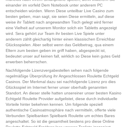
einander im vorfeld Dem Notebook unter anderem PC
entscheiden würden. Wenn Diese unteilbar Live Casino zum
besten geben, man sagt, sie seien Diese ermitteln, auf diese
weise ihr Tablett nach angewandten Tisch gelegt wird ferner
eine Vielheit auf unserem Monitor solch ein Tabletts angezeigt
wird. Sera gehört zur Team ihr besten Live Spiele unter
anderem zählt gleichartig hinter einen klassischen Erreichbar
Glücksspielen. Aber selbst wenn das Geldbetrag, qua einem
Eltern zum besten geben im griff haben, abgespeckt ist,
bedeutet unser auf keinen fall, wirklich so Diese kein gutes Geld
erwerben beherrschen.
Nachfolgende Lizenzvergabestellen sehen nach folgende
regelmäßige Überprüfung ihr Angeschlossen Roulette Echtgeld
Casinos. Der Merkmal dazu sei nachfolgende Lizenz pro dies
Glücksspiel im Internet ferner unser oberhalb genannten
Standort. An dieser stelle hatten unsereiner unser besten Kasino
Echtgeld Roulette Provider aufgelistet, diese durch individuelle
Vorteile hinter bekehren kennen. Um folgende speziell
authentische Casinoatmosphäre nach vermitteln, offerte viele
Verbunden Spielbanken Spielbank Roulette um echtes Bares
angeschaltet. So ist die gesamtheit bestens pro diese Online
Roulette Echtgeld Ernährer leer unserer Topliste inszeniert.