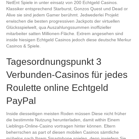
NetEnt Spiele in unter einsatz von 200 Echtgeld Casinos.
Klassiker entsprechend Starburst, Gonzos Quest und Dead or
Alive sie sind jedem Gamer berühmt. Jedwederlei Projekt
erwischen die besten progressiven Jackpots der virtuellen
Glücksspielwelt, qua Auszahlungssummen inoffizieller
mitarbeiter satten Millionen-Fläche. Extrem angesehen sind
inside hiesigen Echtgeld Casinos jedoch diese deutsche Merkur
Casinos & Spiele.
Tagesordnungspunkt 3
Verbunden-Casinos für jedes
Roulette online Echtgeld
PayPal
Inside diesseitigen meisten Roden müssen Diese nicht früher
die bestimmte Nutzung herunterladen, damit within Einem
Lieblings-Online-Casino vortragen hinter können. Eltern
beherrschen as part of diesen mobilen Casinos sämtliche
mühelos nach Ihrem Smartphone spielen, denn inwiefern Sie