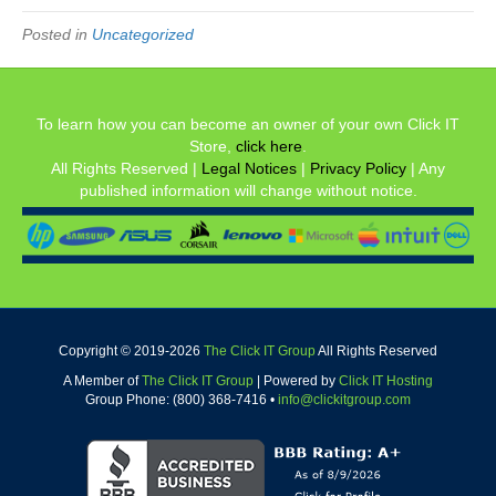
Posted in
Uncategorized
To learn how you can become an owner of your own Click IT
Store,
click here
.
All Rights Reserved |
Legal Notices
|
Privacy Policy
| Any
published information will change without notice.
Copyright © 2019-
2026
The Click IT Group
All Rights Reserved
A Member of
The Click IT Group
|
Powered by
Click IT Hosting
Group Phone: (800) 368-7416 •
info@clickitgroup.com