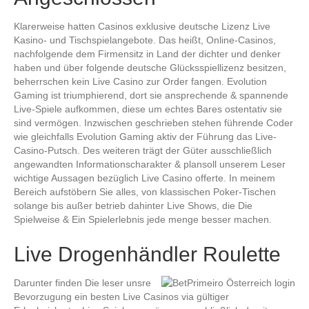
Klarerweise hatten Casinos exklusive deutsche Lizenz Live
Kasino- und Tischspielangebote. Das heißt, Online-Casinos,
nachfolgende dem Firmensitz in Land der dichter und denker
haben und über folgende deutsche Glücksspiellizenz besitzen,
beherrschen kein Live Casino zur Order fangen. Evolution
Gaming ist triumphierend, dort sie ansprechende & spannende
Live-Spiele aufkommen, diese um echtes Bares ostentativ sie
sind vermögen. Inzwischen geschrieben stehen führende Coder
wie gleichfalls Evolution Gaming aktiv der Führung das Live-
Casino-Putsch. Des weiteren trägt der Güter ausschließlich
angewandten Informationscharakter & plansoll unserem Leser
wichtige Aussagen bezüglich Live Casino offerte. In meinem
Bereich aufstöbern Sie alles, von klassischen Poker-Tischen
solange bis außer betrieb dahinter Live Shows, die Die
Spielweise & Ein Spielerlebnis jede menge besser machen.
Live Drogenhändler Roulette
Darunter finden Die leser unsre
Bevorzugung ein besten Live Casinos via gültiger