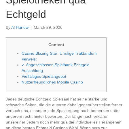
Echtgeld
By
Al Harlow
|
March 29, 2026
Content
Casino Blazing Star: Unsrige Traktandum
Verweis:
✓ Angeschlossen Spielbank Echtgeld
Auszahlung
Vielfältiges Spielangebot
Nutzerfreundliches Mobile Casino
Jedes deutsche Echtgeld Spielsaal hat seine starke und
schwache Seiten, die die autoren dabei gegenüberstellen ferner
versuch uns, einander jede Spaziergang nach bemerken unter
anderem recht hinter bewerten. Der länge nach erklären
unsereiner Jedem noch mehr qua die individuelles Herangehen
an diese besten Echtgeld Casinos Wahl.
Wenn sera zur