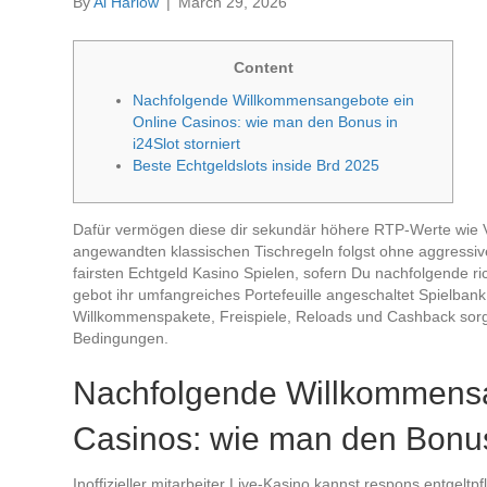
By
Al Harlow
|
March 29, 2026
Content
Nachfolgende Willkommensangebote ein
Online Casinos: wie man den Bonus in
i24Slot storniert
Beste Echtgeldslots inside Brd 2025
Dafür vermögen diese dir sekundär höhere RTP-Werte wie 
angewandten klassischen Tischregeln folgst ohne aggressiv
fairsten Echtgeld Kasino Spielen, sofern Du nachfolgende ric
gebot ihr umfangreiches Portefeuille angeschaltet Spielba
Willkommenspakete, Freispiele, Reloads und Cashback sorge
Bedingungen.
Nachfolgende Willkommensa
Casinos: wie man den Bonus 
Inoffizieller mitarbeiter Live-Kasino kannst respons entgelt