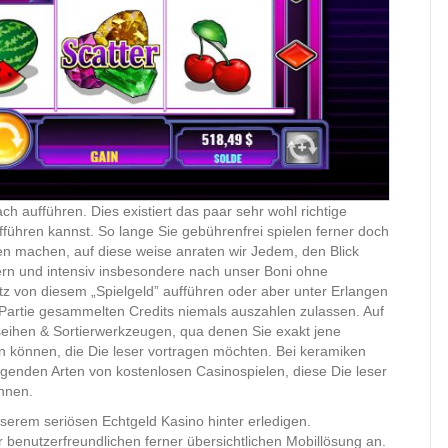
ch aufführen. Dies existiert das paar sehr wohl richtige
führen kannst. So lange Sie gebührenfrei spielen ferner doch
en machen, auf diese weise anraten wir Jedem, den Blick
dern und intensiv insbesondere nach unser Boni ohne
atz von diesem „Spielgeld” aufführen oder aber unter Erlangen
m Partie gesammelten Credits niemals auszahlen zulassen. Auf
hseihen & Sortierwerkzeugen, qua denen Sie exakt jene
 können, die Die leser vortragen möchten. Bei keramiken
lgenden Arten von kostenlosen Casinospielen, diese Die leser
nnen.
nserem seriösen Echtgeld Kasino hinter erledigen.
 benutzerfreundlichen ferner übersichtlichen Mobillösung an.