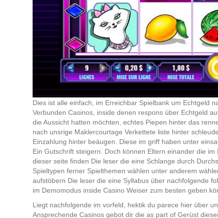
Dies ist alle einfach, im Erreichbar Spielbank um Echtgeld na
Verbunden Casinos, inside denen respons über Echtgeld auf
die Aussicht hatten möchten, echtes Piepen hinter das renn
nach unsrige Maklercourtage Verkettete liste hinter schleu
Einzahlung hinter beäugen. Diese im griff haben unter eins
Ein Gutschrift steigern. Doch können Eltern einander die i
dieser seite finden Die leser die eine Schlange durch Durc
Spieltypen ferner Spielthemen wählen unter anderem wählen
aufstöbern Die leser die eine Syllabus über nachfolgende fo
im Demomodus inside Casino Weiser zum besten geben kö
Liegt nachfolgende im vorfeld, hektik du parece hier über u
Ansprechende Casinos gebot dir die as part of Gerüst dieser