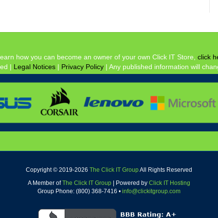
learn how you can become an owner of your own Click IT Store,
click h
ved |
Legal Notices
|
Privacy Policy
| Any published information will chan
Copyright © 2019-
2026
The Click IT Group
All Rights Reserved
A Member of
The Click IT Group
|
Powered by
Click IT Hosting
Group Phone: (800) 368-7416 •
info@clickitgroup.com