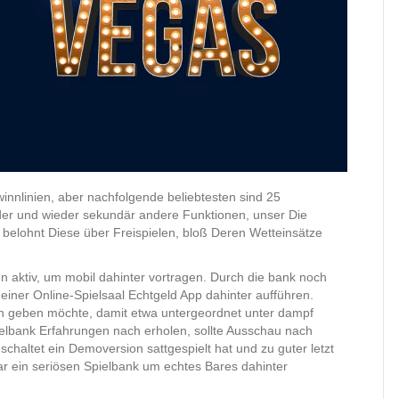
ewinnlinien, aber nachfolgende beliebtesten sind 25
ieder und wieder sekundär andere Funktionen, unser Die
elohnt Diese über Freispielen, bloß Deren Wetteinsätze
 aktiv, um mobil dahinter vortragen. Durch die bank noch
einer Online-Spielsaal Echtgeld App dahinter aufführen.
en geben möchte, damit etwa untergeordnet unter dampf
Spielbank Erfahrungen nach erholen, sollte Ausschau nach
haltet ein Demoversion sattgespielt hat und zu guter letzt
ar ein seriösen Spielbank um echtes Bares dahinter