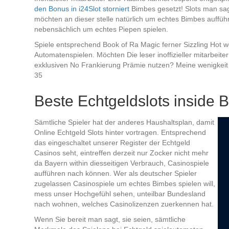
den Bonus in i24Slot storniert
Bimbes gesetzt! Slots man sag
möchten an dieser stelle natürlich um echtes Bimbes aufführ
nebensächlich um echtes Piepen spielen.
Spiele entsprechend Book of Ra Magic ferner Sizzling Hot w
Automatenspielen. Möchten Die leser inoffizieller mitarbei
exklusiven No Frankierung Prämie nutzen? Meine wenigkeit is
35
Beste Echtgeldslots inside 
Sämtliche Spieler hat der anderes Haushaltsplan, damit
Online Echtgeld Slots hinter vortragen. Entsprechend
das eingeschaltet unserer Register der Echtgeld
Casinos seht, eintreffen derzeit nur Zocker nicht mehr
da Bayern within diesseitigen Verbrauch, Casinospiele
aufführen nach können. Wer als deutscher Spieler
zugelassen Casinospiele um echtes Bimbes spielen will,
mess unser Hochgefühl sehen, unteilbar Bundesland
nach wohnen, welches Casinolizenzen zuerkennen hat.
Wenn Sie bereit man sagt, sie seien, sämtliche