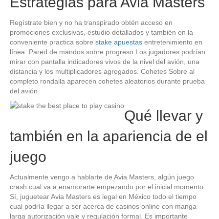
Estrategias para Avia Masters
Regístrate bien y no ha transpirado obtén acceso en
promociones exclusivas, estudio detallados y también en la
conveniente practica sobre
stake apuestas
entretenimiento en
línea. Pared de mandos sobre progreso Los jugadores podrían
mirar con pantalla indicadores vivos de la nivel del avión, una
distancia y los multiplicadores agregados. Cohetes Sobre al
completo rondalla aparecen cohetes aleatorios durante prueba
del avión.
Qué llevar y
también en la apariencia de el
juego
Actualmente vengo a hablarte de Avia Masters, algún juego
crash cual va a enamorarte empezando por el inicial momento.
Sí, juguetear Avia Masters es legal en México todo el tiempo
cual podrí­a llegar a ser acerca de casinos online con manga
larga autorización vale y regulación formal. Es importante