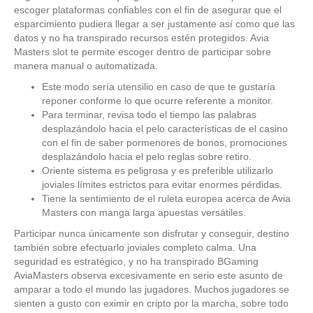
escoger plataformas confiables con el fin de asegurar que el
esparcimiento pudiera llegar a ser justamente así­ como que las
datos y no ha transpirado recursos estén protegidos. Avia
Masters slot te permite escoger dentro de participar sobre
manera manual o automatizada.
Este modo serí­a utensilio en caso de que te gustaría
reponer conforme lo que ocurre referente a monitor.
Para terminar, revisa todo el tiempo las palabras
desplazándolo hacia el pelo características de el casino
con el fin de saber pormenores de bonos, promociones
desplazándolo hacia el pelo reglas sobre retiro.
Oriente sistema es peligrosa y es preferible utilizarlo
joviales límites estrictos para evitar enormes pérdidas.
Tiene la sentimiento de el ruleta europea acerca de Avia
Masters con manga larga apuestas versátiles.
Participar nunca únicamente son disfrutar y conseguir, destino
también sobre efectuarlo joviales completo calma. Una
seguridad es estratégico, y no ha transpirado BGaming
AviaMasters observa excesivamente en serio este asunto de
amparar a todo el mundo las jugadores. Muchos jugadores se
sienten a gusto con eximir en cripto por la marcha, sobre todo