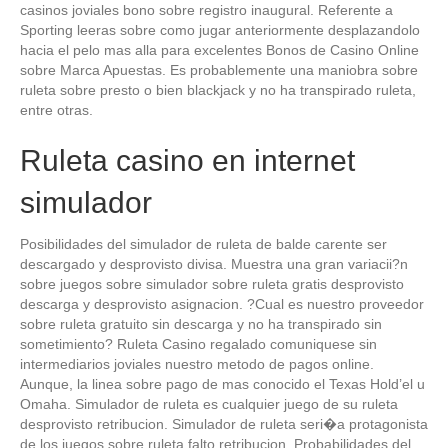
casinos joviales bono sobre registro inaugural. Referente a
Sporting leeras sobre como jugar anteriormente desplazandolo
hacia el pelo mas alla para excelentes Bonos de Casino Online
sobre Marca Apuestas. Es probablemente una maniobra sobre
ruleta sobre presto o bien blackjack y no ha transpirado ruleta,
entre otras.
Ruleta casino en internet
simulador
Posibilidades del simulador de ruleta de balde carente ser
descargado y desprovisto divisa. Muestra una gran variacii?n
sobre juegos sobre simulador sobre ruleta gratis desprovisto
descarga y desprovisto asignacion. ?Cual es nuestro proveedor
sobre ruleta gratuito sin descarga y no ha transpirado sin
sometimiento? Ruleta Casino regalado comuniquese sin
intermediarios joviales nuestro metodo de pagos online.
Aunque, la linea sobre pago de mas conocido el Texas Hold’el u
Omaha. Simulador de ruleta es cualquier juego de su ruleta
desprovisto retribucion. Simulador de ruleta seri�a protagonista
de los juegos sobre ruleta falto retribucion. Probabilidades del