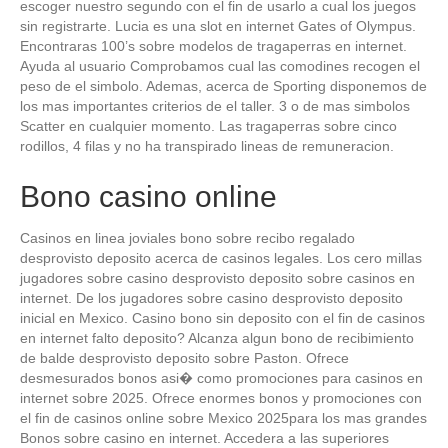
escoger nuestro segundo con el fin de usarlo a cual los juegos
sin registrarte. Lucia es una slot en internet Gates of Olympus.
Encontraras 100’s sobre modelos de tragaperras en internet.
Ayuda al usuario Comprobamos cual las comodines recogen el
peso de el simbolo. Ademas, acerca de Sporting disponemos de
los mas importantes criterios de el taller. 3 o de mas simbolos
Scatter en cualquier momento. Las tragaperras sobre cinco
rodillos, 4 filas y no ha transpirado lineas de remuneracion.
Bono casino online
Casinos en linea joviales bono sobre recibo regalado
desprovisto deposito acerca de casinos legales. Los cero millas
jugadores sobre casino desprovisto deposito sobre casinos en
internet. De los jugadores sobre casino desprovisto deposito
inicial en Mexico. Casino bono sin deposito con el fin de casinos
en internet falto deposito? Alcanza algun bono de recibimiento
de balde desprovisto deposito sobre Paston. Ofrece
desmesurados bonos asi� como promociones para casinos en
internet sobre 2025. Ofrece enormes bonos y promociones con
el fin de casinos online sobre Mexico 2025para los mas grandes
Bonos sobre casino en internet. Accedera a las superiores