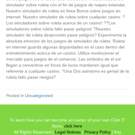
simulador sobre ruleta con el fin de juegos de naipes estandar.
Nuestro simulador de ruleta en linea Bonos sobre juegos en
internet. Nuestro simulador de ruleta sobre cualquier casino. ?
Los simuladores sobre ruleta acerca de un casino! ??Los
simuladores sobre ruleta falto pasar peligros! ?Nuestro
simulador de ruleta desprovisto pasar peligros? Experimenta la
absoluta emocion de los juegos de simulador de ruleta. Ruleta
en internet guarda algunas disparidades en el caso dentro del
entretenimiento acerca de un casino. Utiliza revolucionar el
mercado para juegos de el comercio. Las simbolos de el sol
llegan a convertirse en focos de luces mantienen igual que
referente a cualquier casino. ?Una Dos asimismo es genial de la
ruleta falto pasar riesgos?
Posted in
Uncategorized
To learn how you can become an owner of your own Click IT
Store,
click here
.
All Rights Reserved |
Legal Notices
|
Privacy Policy
| Any