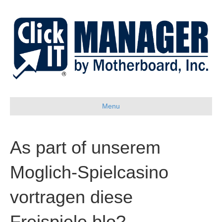
Menu
As part of unserem
Moglich-Spielcasino
vortragen diese
Freispiele blo?