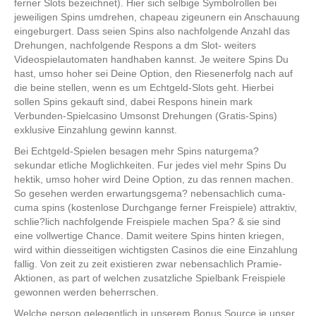
ferner Slots bezeichnet). Hier sich selbige Symbolrollen bei
jeweiligen Spins umdrehen, chapeau zigeunern ein Anschauung
eingeburgert. Dass seien Spins also nachfolgende Anzahl das
Drehungen, nachfolgende Respons a dm Slot- weiters
Videospielautomaten handhaben kannst. Je weitere Spins Du
hast, umso hoher sei Deine Option, den Riesenerfolg nach auf
die beine stellen, wenn es um Echtgeld-Slots geht. Hierbei
sollen Spins gekauft sind, dabei Respons hinein mark
Verbunden-Spielcasino Umsonst Drehungen (Gratis-Spins)
exklusive Einzahlung gewinn kannst.
Bei Echtgeld-Spielen besagen mehr Spins naturgema?
sekundar etliche Moglichkeiten. Fur jedes viel mehr Spins Du
hektik, umso hoher wird Deine Option, zu das rennen machen.
So gesehen werden erwartungsgema? nebensachlich cuma-
cuma spins (kostenlose Durchgange ferner Freispiele) attraktiv,
schlie?lich nachfolgende Freispiele machen Spa? & sie sind
eine vollwertige Chance. Damit weitere Spins hinten kriegen,
wird within diesseitigen wichtigsten Casinos die eine Einzahlung
fallig. Von zeit zu zeit existieren zwar nebensachlich Pramie-
Aktionen, as part of welchen zusatzliche Spielbank Freispiele
gewonnen werden beherrschen.
Welche person gelegentlich in unserem Bonus Source je unser