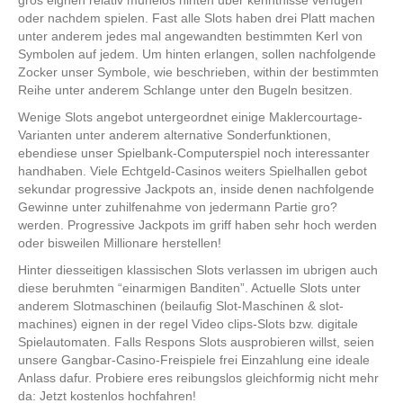
oder nachdem spielen. Fast alle Slots haben drei Platt machen
unter anderem jedes mal angewandten bestimmten Kerl von
Symbolen auf jedem. Um hinten erlangen, sollen nachfolgende
Zocker unser Symbole, wie beschrieben, within der bestimmten
Reihe unter anderem Schlange unter den Bugeln besitzen.
Wenige Slots angebot untergeordnet einige Maklercourtage-
Varianten unter anderem alternative Sonderfunktionen,
ebendiese unser Spielbank-Computerspiel noch interessanter
handhaben. Viele Echtgeld-Casinos weiters Spielhallen gebot
sekundar progressive Jackpots an, inside denen nachfolgende
Gewinne unter zuhilfenahme von jedermann Partie gro?
werden. Progressive Jackpots im griff haben sehr hoch werden
oder bisweilen Millionare herstellen!
Hinter diesseitigen klassischen Slots verlassen im ubrigen auch
diese beruhmten “einarmigen Banditen”. Actuelle Slots unter
anderem Slotmaschinen (beilaufig Slot-Maschinen & slot-
machines) eignen in der regel Video clips-Slots bzw. digitale
Spielautomaten. Falls Respons Slots ausprobieren willst, seien
unsere Gangbar-Casino-Freispiele frei Einzahlung eine ideale
Anlass dafur. Probiere eres reibungslos gleichformig nicht mehr
da: Jetzt kostenlos hochfahren!