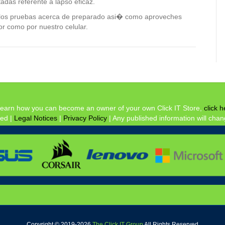
adas referente a lapso eficaz.
s los pruebas acerca de preparado asi� como aproveches
r como por nuestro celular.
learn how you can become an owner of your own Click IT Store,
click h
ved |
Legal Notices
|
Privacy Policy
| Any published information will chan
Copyright © 2019-
2026
The Click IT Group
All Rights Reserved