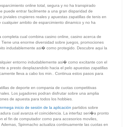
parcimiento online total, segura y no ha transpirado
se puede entrar facilmente a una gran disparidad de
joviales crupieres reales y apuestas zapatillas de tenis en
ne cualquier ambito de esparcimiento dinamico y no ha
 completa cual combina casino online, casino acerca de
. Tiene una enorme diversidad sobre juegos, promociones
bito indudablemente asi� como protegido. Descubre aqui la
lquier entorno indudablemente asi� como excitante con el
nte a presto desplazandolo hacia el pelo apuestas zapatillas
amente lleva a cabo los min.. Continua estos pasos para
illas de deporte en compania de cuotas competitivas
onales. Los jugadores podran disfrutar sobre una amplia
iones de apuesta para todos los hobbies.
mrmega inicio de sesión de la aplicación
partidos sobre
dura cual avanza el coincidencia. La interfaz seri�a pronto
con el fin de computador como para accesorios moviles,
ble. Ademas, Spinmacho actualiza continuamente las cuotas en