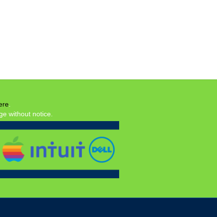
ere
.
ge without notice.