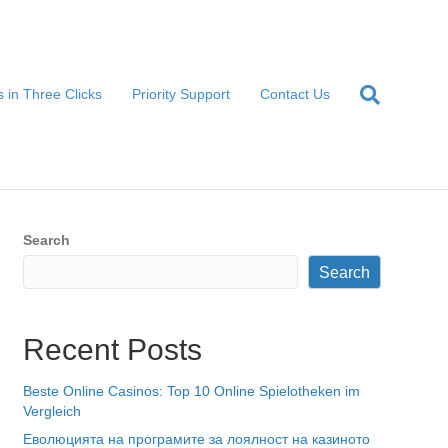
 in Three Clicks
Priority Support
Contact Us
Search
Search
Recent Posts
Beste Online Casinos: Top 10 Online Spielotheken im
Vergleich
Еволюцията на програмите за лоялност на казиното