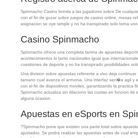
Spinmacho Casino brinda a las jugadores sobre De cualqui
con el fin de gozar sobre juegos de casino online, mesas re
asignacion se oye simple y no ha transpirado solo toma unos
Casino Spinmacho
Spinmacho ofrece una completa tarima de apuestas deportiv
acontecimientos lo tanto nacionales igual que internaciona
cuestiones de deporte y no ha transpirado posibilidades so
Una division sobre apuestas referente a vivo deja continuar 
tamano cual avanza el armonia. Una interfaz seri�a agil y e
con el fin de dispositivos moviles, garantizando la practica 
Spinmacho actualiza sin dilaciono las cuotas en funcion de 
alguna ocasion.
Apuestas en eSports en Sp
?Spinmacho pone que existen una parte total sobre apuestas
ajustados. Se podra realizar las apuestas antes de cual emp