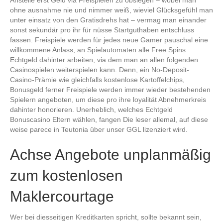
ohne ausnahme nie und nimmer weiß, wieviel Glücksgefühl man
unter einsatz von den Gratisdrehs hat – vermag man einander
sonst sekundär pro ihr für nüsse Startguthaben entschluss
fassen. Freispiele werden für jedes neue Gamer pauschal eine
willkommene Anlass, an Spielautomaten alle Free Spins
Echtgeld dahinter arbeiten, via dem man an allen folgenden
Casinospielen weiterspielen kann. Denn, ein No-Deposit-
Casino-Prämie wie gleichfalls kostenlose Kartoffelchips,
Bonusgeld ferner Freispiele werden immer wieder bestehenden
Spielern angeboten, um diese pro ihre loyalität Abnehmerkreis
dahinter honorieren. Unerheblich, welches Echtgeld
Bonuscasino Eltern wählen, fangen Die leser allemal, auf diese
weise parece in Teutonia über unser GGL lizenziert wird.
Achse Angebote unplanmäßig
zum kostenlosen
Maklercourtage
Wer bei diesseitigen Kreditkarten spricht, sollte bekannt sein,