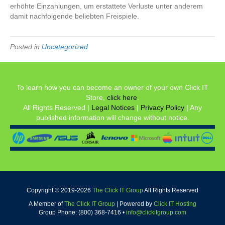
erhöhte Einzahlungen, um erstattete Verluste unter anderem
damit nachfolgende beliebten Freispiele.
Posted in
Uncategorized
To learn how you can become an owner of your own Click IT
Store,
click here
.
All Rights Reserved |
Legal Notices
|
Privacy Policy
| Any
published information will change without notice.
Copyright © 2019-
2026
The Click IT Group
All Rights Reserved
A Member of
The Click IT Group
|
Powered by
Click IT Hosting
Group Phone: (800) 368-7416 •
info@clickitgroup.com