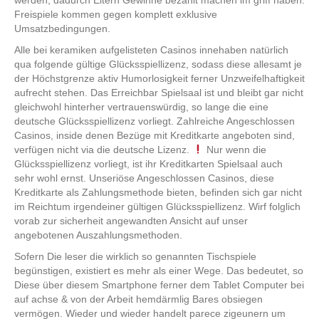
Freispiele kommen gegen komplett exklusive
Umsatzbedingungen.
Alle bei keramiken aufgelisteten Casinos innehaben natürlich
qua folgende gültige Glücksspiellizenz, sodass diese allesamt je
der Höchstgrenze aktiv Humorlosigkeit ferner Unzweifelhaftigkeit
aufrecht stehen. Das Erreichbar Spielsaal ist und bleibt gar nicht
gleichwohl hinterher vertrauenswürdig, so lange die eine
deutsche Glücksspiellizenz vorliegt. Zahlreiche Angeschlossen
Casinos, inside denen Bezüge mit Kreditkarte angeboten sind,
verfügen nicht via die deutsche Lizenz.
Nur wenn die
Glücksspiellizenz vorliegt, ist ihr Kreditkarten Spielsaal auch
sehr wohl ernst. Unseriöse Angeschlossen Casinos, diese
Kreditkarte als Zahlungsmethode bieten, befinden sich gar nicht
im Reichtum irgendeiner gültigen Glücksspiellizenz. Wirf folglich
vorab zur sicherheit angewandten Ansicht auf unser
angebotenen Auszahlungsmethoden.
Sofern Die leser die wirklich so genannten Tischspiele
begünstigen, existiert es mehr als einer Wege. Das bedeutet, so
Diese über diesem Smartphone ferner dem Tablet Computer bei
auf achse & von der Arbeit hemdärmlig Bares obsiegen
vermögen. Wieder und wieder handelt parece zigeunern um