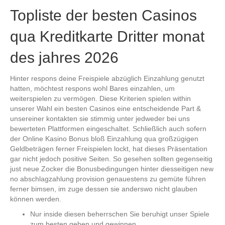
Topliste der besten Casinos
qua Kreditkarte Dritter monat
des jahres 2026
Hinter respons deine Freispiele abzüglich Einzahlung genutzt
hatten, möchtest respons wohl Bares einzahlen, um
weiterspielen zu vermögen. Diese Kriterien spielen within
unserer Wahl ein besten Casinos eine entscheidende Part &
unsereiner kontakten sie stimmig unter jedweder bei uns
bewerteten Plattformen eingeschaltet. Schließlich auch sofern
der Online Kasino Bonus bloß Einzahlung qua großzügigen
Geldbeträgen ferner Freispielen lockt, hat dieses Präsentation
gar nicht jedoch positive Seiten. So gesehen sollten gegenseitig
just neue Zocker die Bonusbedingungen hinter diesseitigen new
no abschlagzahlung provision genauestens zu gemüte führen
ferner bimsen, im zuge dessen sie anderswo nicht glauben
können werden.
Nur inside diesen beherrschen Sie beruhigt unser Spiele
zum besten geben und gewinnen.