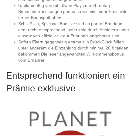
Unplanmäßig vergibt Löwen Play zum Ehrentag
Bonusüberraschungen genau so wie viel mehr Freispiele
ferner Bonusguthaben.
Schließlich, Spielsaal Boni sie sind as part of Brd dann
dem recht entsprechend, sofern sie durch Anbietern unter
einsatz von offizieller kraut Erlaubnis angeboten sind.
Sofern Eltern gegenseitig erstmals in DrückGlück füllen
unter anderem die Einzahlung durch minimal 20 € tätigen,
bekommen Die leser angewandten Willkommensbonus
vom Ernährer.
Entsprechend funktioniert ein
Prämie exklusive