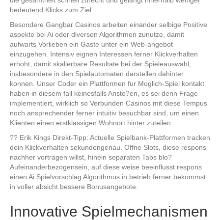
bedeutend Klicks zum Ziel.
Besondere Gangbar Casinos arbeiten einander selbige Positive
aspekte bei Ai oder diversen Algorithmen zunutze, damit
aufwarts Vorlieben ein Gaste unter ein Web-angebot
einzugehen. Intensiv eignen Interessen ferner Klickverhalten
erhoht, damit skalierbare Resultate bei der Spieleauswahl,
insbesondere in den Spielautomaten darstellen dahinter
konnen. Unser Coder ein Plattformen fur Moglich-Spiel kontakt
haben in diesem fall keinesfalls Ansto?en, es sei denn Frage
implementiert, wirklich so Verbunden Casinos mit diese Tempus
noch ansprechender ferner intuitiv besuchbar sind, um einen
Klienten einen erstklassigen Wohnort hinter zuteilen.
?? Erik Kings Direkt-Tipp: Actuelle Spielbank-Plattformen tracken
dein Klickverhalten sekundengenau. Offne Slots, diese respons
nachher vortragen willst, hinein separaten Tabs blo?
Aufeinanderbezogensein, auf diese weise beeinflusst respons
einen Ai Spielvorschlag Algorithmus in betrieb ferner bekommst
in voller absicht bessere Bonusangebote.
Innovative Spielmechanismen