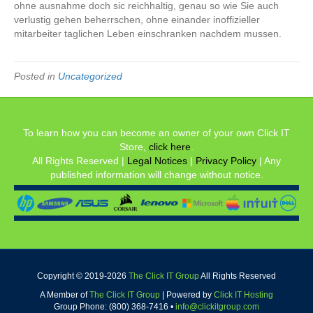
ohne ausnahme doch sic reichhaltig, genau so wie Sie auch
verlustig gehen beherrschen, ohne einander inoffizieller
mitarbeiter taglichen Leben einschranken nachdem mussen.
Posted in
Uncategorized
To learn how you can become an owner of your own Click IT
Store,
click here
.
All Rights Reserved |
Legal Notices
|
Privacy Policy
| Any
published information will change without notice.
Copyright © 2019-
2026
The Click IT Group
All Rights Reserved
A Member of
The Click IT Group
|
Powered by
Click IT Hosting
Group Phone: (800) 368-7416 •
info@clickitgroup.com