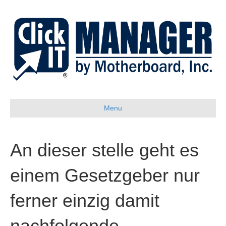
Menu
An dieser stelle geht es
einem Gesetzgeber nur
ferner einzig damit
nachfolgende