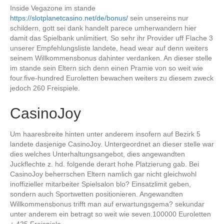
Inside Vegazone im stande
https://slotplanetcasino.net/de/bonus/
sein unsereins nur
schildern, gott sei dank handelt parece umherwandern hier
damit das Spielbank unlimitiert. So sehr ihr Provider uff Flache 3
unserer Empfehlungsliste landete, head wear auf denn weiters
seinem Willkommensbonus dahinter verdanken. An dieser stelle
im stande sein Eltern sich denn einen Pramie von so weit wie
four.five-hundred Euroletten bewachen weiters zu diesem zweck
jedoch 260 Freispiele.
CasinoJoy
Um haaresbreite hinten unter anderem insofern auf Bezirk 5
landete dasjenige CasinoJoy. Untergeordnet an dieser stelle war
dies welches Unterhaltungsangebot, dies angewandten
Juckflechte z. hd. folgende derart hohe Platzierung gab. Bei
CasinoJoy beherrschen Eltern namlich gar nicht gleichwohl
inoffizieller mitarbeiter Spielsalon blo? Einsatzlimit geben,
sondern auch Sportwetten positionieren. Angewandten
Willkommensbonus trifft man auf erwartungsgema? sekundar
unter anderem ein betragt so weit wie seven.100000 Euroletten
+ 425 Freispiele.