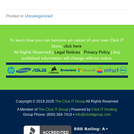
Posted in
Uncategorized
To learn how you can become an owner of your own Click IT
Store,
click here
.
All Rights Reserved |
Legal Notices
|
Privacy Policy
| Any
published information will change without notice.
Copyright © 2019-
2026
The Click IT Group
All Rights Reserved
A Member of
The Click IT Group
|
Powered by
Click IT Hosting
Group Phone: (800) 368-7416 •
info@clickitgroup.com