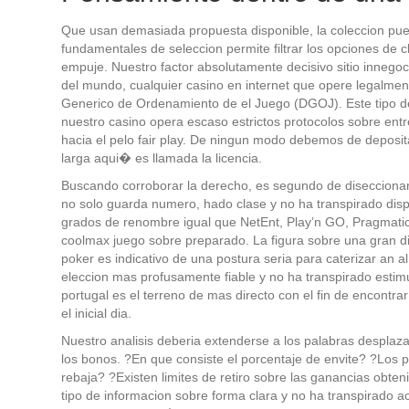
Que usan demasiada propuesta disponible, la coleccion pued
fundamentales de seleccion permite filtrar los opciones de
empuje. Nuestro factor absolutamente decisivo sitio innegoc
del mundo, cualquier casino en internet que opere legalmen
Generico de Ordenamiento de el Juego (DGOJ). Este tipo 
nuestro casino opera escaso estrictos protocolos sobre en
hacia el pelo fair play. De ningun modo debemos de deposi
larga aqui� es llamada la licencia.
Buscando corroborar la derecho, es segundo de diseccionar 
no solo guarda numero, hado clase y no ha transpirado disp
grados de renombre igual que NetEnt, Play’n GO, Pragmatic
coolmax juego sobre preparado. La figura sobre una gran di
poker es indicativo de una postura seria para caterizar an a
eleccion mas profusamente fiable y no ha transpirado estimu
portugal es el terreno de mas directo con el fin de encontra
el inicial dia.
Nuestro analisis deberia extenderse a los palabras desplaz
los bonos. ?En que consiste el porcentaje de envite? ?Los 
rebaja? ?Existen limites de retiro sobre las ganancias obt
tipo de informacion sobre forma clara y no ha transpirado ac