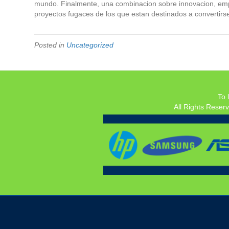
mundo. Finalmente, una combinacion sobre innovacion, empu
proyectos fugaces de los que estan destinados a convertirse
Posted in
Uncategorized
To 
All Rights Reser