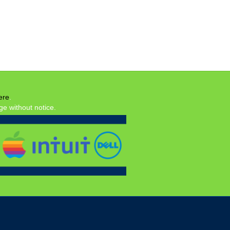
ere
.
ge without notice.