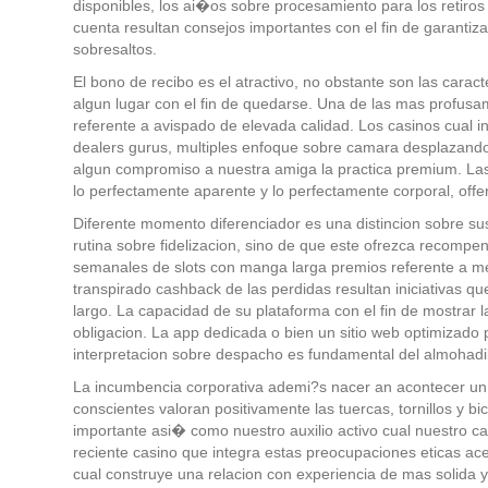
disponibles, los ai�os sobre procesamiento para los retiros
cuenta resultan consejos importantes con el fin de garantiza
sobresaltos.
El bono de recibo es el atractivo, no obstante son las caract
algun lugar con el fin de quedarse. Una de las mas profusa
referente a avispado de elevada calidad. Los casinos cual in
dealers gurus, multiples enfoque sobre camara desplazandolo 
algun compromiso a nuestra amiga la practica premium. Las j
lo perfectamente aparente y lo perfectamente corporal, off
Diferente momento diferenciador es una distincion sobre s
rutina sobre fidelizacion, sino de que este ofrezca recompe
semanales de slots con manga larga premios referente a meta
transpirado cashback de las perdidas resultan iniciativas q
largo. La capacidad de su plataforma con el fin de mostrar 
obligacion. La app dedicada o bien un sitio web optimizado
interpretacion sobre despacho es fundamental del almohadi
La incumbencia corporativa ademi?s nacer an acontecer un
conscientes valoran positivamente las tuercas, tornillos y bic
importante asi� como nuestro auxilio activo cual nuestro c
reciente casino que integra estas preocupaciones eticas ace
cual construye una relacion con experiencia de mas solida 