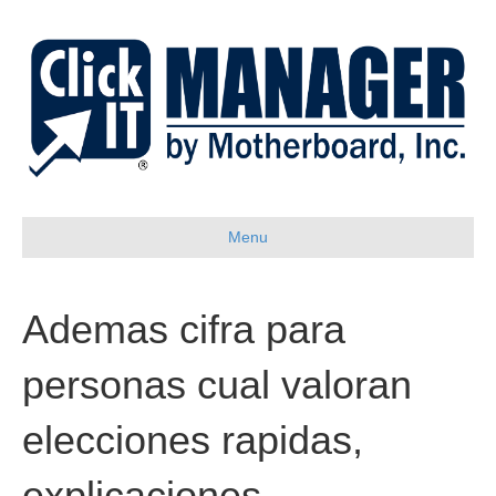
Menu
Ademas cifra para
personas cual valoran
elecciones rapidas,
explicaciones