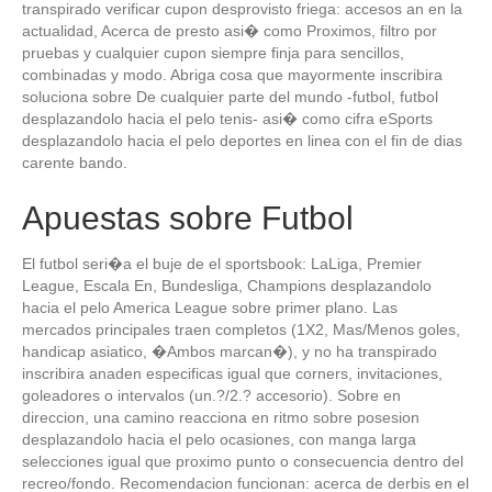
transpirado verificar cupon desprovisto friega: accesos an en la
actualidad, Acerca de presto asi� como Proximos, filtro por
pruebas y cualquier cupon siempre finja para sencillos,
combinadas y modo. Abriga cosa que mayormente inscribira
soluciona sobre De cualquier parte del mundo -futbol, futbol
desplazandolo hacia el pelo tenis- asi� como cifra eSports
desplazandolo hacia el pelo deportes en linea con el fin de dias
carente bando.
Apuestas sobre Futbol
El futbol seri�a el buje de el sportsbook: LaLiga, Premier
League, Escala En, Bundesliga, Champions desplazandolo
hacia el pelo America League sobre primer plano. Las
mercados principales traen completos (1X2, Mas/Menos goles,
handicap asiatico, �Ambos marcan�), y no ha transpirado
inscribira anaden especificas igual que corners, invitaciones,
goleadores o intervalos (un.?/2.? accesorio). Sobre en
direccion, una camino reacciona en ritmo sobre posesion
desplazandolo hacia el pelo ocasiones, con manga larga
selecciones igual que proximo punto o consecuencia dentro del
recreo/fondo. Recomendacion funcionan: acerca de derbis en el