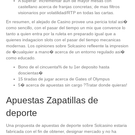
A superar: incrementar aun de mayor mesas con
castellano acerca de franjas concretas; de mas filtros
visionarios por volatilidad/RTP en todas las cartas.
En resumen, el alejado de Casino provee una pericia total asi�
como sencillo, con el pasar del tiempo un mix que convence lo
tanto a quien entra por la ruleta en preparado igual que a
quienes indagacion slots con el pasar del tiempo mecanicas
modernas. Los opiniones sobre Solcasino refleente la impresion
de �cualquier a mano� acerca de un entorno regulado asi�
como educado.
Bono de el cincuenta% de tu 1er deposito hasta
doscientas�
15 tiradas de jugar acerca de Gates of Olympus
5� acerca de apuestas sin cargo ?Tratar donde quieras!
Apuestas Zapatillas de
deporte
Una propuesta de apuestas de deporte sobre Solcasino estaria
fabricada con el fin de obtener, designar mercado y no ha