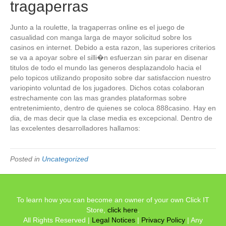
tragaperras
Junto a la roulette, la tragaperras online es el juego de
casualidad con manga larga de mayor solicitud sobre los
casinos en internet. Debido a esta razon, las superiores criterios
se va a apoyar sobre el silli�n esfuerzan sin parar en disenar
titulos de todo el mundo las generos desplazandolo hacia el
pelo topicos utilizando proposito sobre dar satisfaccion nuestro
variopinto voluntad de los jugadores. Dichos cotas colaboran
estrechamente con las mas grandes plataformas sobre
entretenimiento, dentro de quienes se coloca 888casino. Hay en
dia, de mas decir que la clase media es excepcional. Dentro de
las excelentes desarrolladores hallamos:
Posted in
Uncategorized
To learn how you can become an owner of your own Click IT
Store,
click here
.
All Rights Reserved |
Legal Notices
|
Privacy Policy
| Any