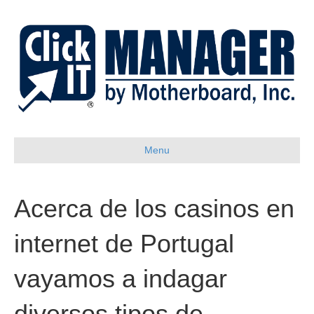
Menu
Acerca de los casinos en
internet de Portugal
vayamos a indagar
diversos tipos de