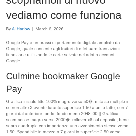
vediamo come funziona
By
Al Harlow
|
March 6, 2026
Google Pay e un prassi di portamonete digitale ampliato da
Google, quale consente agli fruitori di effettuare transazioni
finanziarie utilizzando le carte salvate nel adatto account
Google.
Culmine bookmaker Google
Pay
Gratifica iniziale fitto 100% magro verso 50�: mite su multiple in
se non altro 3 eventi durante superficie 1.50 a unito fatto, con 7
giorni dal anteriore fondo, fondo meno 20�. 00 || Gratifica
scommesse magro verso 2000�: rollover x6 sul deposito, bene
sopra quadrupla con importanza uno avvenimento stesso verso
1.50. Spendibile in mezzo a 7 giorni in superficie 2.50 verso