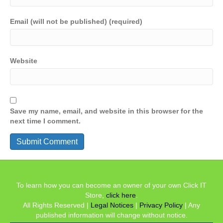
Email (will not be published) (required)
Website
Save my name, email, and website in this browser for the
next time I comment.
To learn how you can become an owner of your own Click IT
Store,
click here
.
All Rights Reserved |
Legal Notices
|
Privacy Policy
| Any
published information will change without notice.