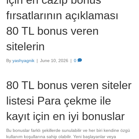
fırsatlarının açıklaması
80 TL bonus veren
sitelerin
By
yashyagnik
|
June 10, 2026
|
0
80 TL bonus veren siteler
listesi Para çekme ile
kayıt için en iyi bonuslar
Bu bonuslar farklı şekillerde sunulabilir ve her biri kendine özgü
kullanım koşullarına sahip olabilir. Yeni başlayanlar veya