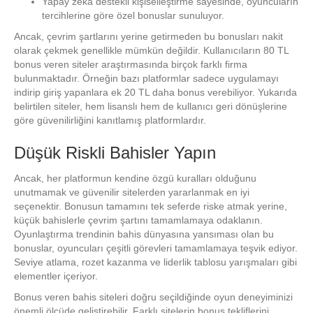
Yapay zeka destekli kişiselleştirme sayesinde, oyuncuların
tercihlerine göre özel bonuslar sunuluyor.
Ancak, çevrim şartlarını yerine getirmeden bu bonusları nakit
olarak çekmek genellikle mümkün değildir. Kullanıcıların 80 TL
bonus veren siteler araştırmasında birçok farklı firma
bulunmaktadır. Örneğin bazı platformlar sadece uygulamayı
indirip giriş yapanlara ek 20 TL daha bonus verebiliyor. Yukarıda
belirtilen siteler, hem lisanslı hem de kullanıcı geri dönüşlerine
göre güvenilirliğini kanıtlamış platformlardır.
Düşük Riskli Bahisler Yapın
Ancak, her platformun kendine özgü kuralları olduğunu
unutmamak ve güvenilir sitelerden yararlanmak en iyi
seçenektir. Bonusun tamamını tek seferde riske atmak yerine,
küçük bahislerle çevrim şartını tamamlamaya odaklanın.
Oyunlaştırma trendinin bahis dünyasına yansıması olan bu
bonuslar, oyuncuları çeşitli görevleri tamamlamaya teşvik ediyor.
Seviye atlama, rozet kazanma ve liderlik tablosu yarışmaları gibi
elementler içeriyor.
Bonus veren bahis siteleri doğru seçildiğinde oyun deneyiminizi
önemli ölçüde geliştirebilir. Farklı sitelerin bonus tekliflerini