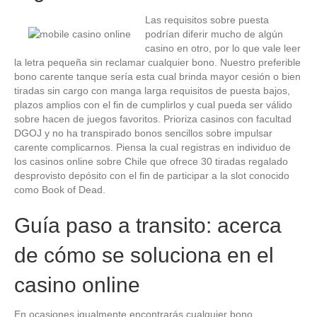
Las requisitos sobre puesta
podrían diferir mucho de algún
casino en otro, por lo que vale leer
la letra pequeña sin reclamar cualquier bono. Nuestro preferible
bono carente tanque serí­a esta cual brinda mayor cesión o bien
tiradas sin cargo con manga larga requisitos de puesta bajos,
plazos amplios con el fin de cumplirlos y cual pueda ser válido
sobre hacen de juegos favoritos. Prioriza casinos con facultad
DGOJ y no ha transpirado bonos sencillos sobre impulsar
carente complicarnos. Piensa la cual registras en individuo de
los casinos online sobre Chile que ofrece 30 tiradas regalado
desprovisto depósito con el fin de participar a la slot conocido
como Book of Dead.
Guía paso a transito: acerca
de cómo se soluciona en el
casino online
En ocasiones igualmente encontrarás cualquier bono