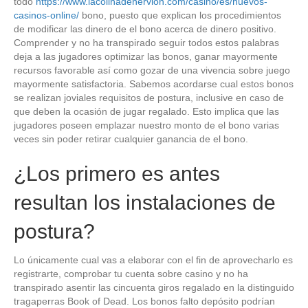
todo
https://www.lacolinadenervion.com/casino/es/nuevos-
casinos-online/
bono, puesto que explican los procedimientos
de modificar las dinero de el bono acerca de dinero positivo.
Comprender y no ha transpirado seguir todos estos palabras
deja a las jugadores optimizar las bonos, ganar mayormente
recursos favorable así­ como gozar de una vivencia sobre juego
mayormente satisfactoria. Sabemos acordarse cual estos bonos
se realizan joviales requisitos de postura, inclusive en caso de
que deben la ocasión de jugar regalado. Esto implica que las
jugadores poseen emplazar nuestro monto de el bono varias
veces sin poder retirar cualquier ganancia de el bono.
¿Los primero es antes
resultan los instalaciones de
postura?
Lo únicamente cual vas a elaborar con el fin de aprovecharlo es
registrarte, comprobar tu cuenta sobre casino y no ha
transpirado asentir las cincuenta giros regalado en la distinguido
tragaperras Book of Dead. Los bonos falto depósito podrían