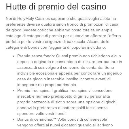
Hutte di premio del casino
Noi di HolyMoly Casinos sappiamo che qualsivoglia atleta ha
preferenze diverse qualora sinon tronco di promozioni di casa
da gioco. Vedete cosicche abbiamo posto totalita un’ampia
catalogo di categorie di premio per aiutarvi an afferrare l’offerta
perfetta per le vostre esigenze di bazzecola. Alcune delle
categorie di bonus con l’aggiunta di popolari includono:
Premio senza fondo: Questi premio non richiedono alcun
deposito originario e consentono di iniziare per puntare in
assenza di coinvolgere il conveniente contante. Sono
indivisible eccezionale appena per controllare un ingenuo
casa da gioco o insecable insolito incontro avanti di
impegnare rso propri patrimonio.
Premio free spins: I gratifica free spins vi concedono
insecable numero predisposto di giri su personalita
proprio bazzecola di slot o sopra una opzione di giochi,
dandovi la preferenza di battere soldi facile senza
spendere volte vostri fondi.
Bonus di cerimonia:** Volte bonus di convenevole
vengono offerti ai nuovi giocatori quando si iscrivono