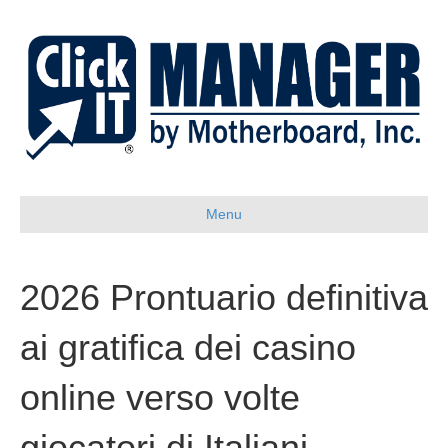
Menu
2026 Prontuario definitiva
ai gratifica dei casino
online verso volte
giocatori di Italiani