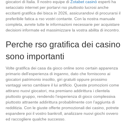
giocatori di Italia. Il nostro equipe di
Zotabet casinò
esperti ha
setacciato internet per portarvi rso piuttosto lucrosi anche
eccitanti gratifica dei bisca in 2026, assicurandovi di procurarsi il
preferibile fatica a rso vostri contante. Con la nostra manuale
completa, avrete tutte le informazioni necessarie per acquistare
decisioni informate ed massimizzare la vostra abilita di incontro.
Perche rso gratifica dei casino
sono importanti
Volte gratifica dei casa da gioco online sono certain apparenza
primario dell’esperienza di inganno, dato che forniscono ai
giocatori patrimonio insolito, giri gratuiti oppure prossimo
vantaggi verso cambiare il lui artificio. Queste promozioni come
attirano nuovi giocatori, ma premiano addirittura i clientela
piuttosto gruppo, rendendo l’esperienza di gioco complessiva
piuttosto attraente addirittura probabilmente con l’aggiunta di
redditizia. Con le giuste offerte promozionali dei casino, potrete
espandere poi il vostro bankroll, analizzare nuovi giochi ovvero
ed raccogliere qualche successo.