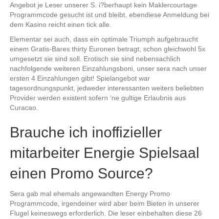
Angebot je Leser unserer S. i?berhaupt kein Maklercourtage
Programmcode gesucht ist und bleibt, ebendiese Anmeldung bei
dem Kasino reicht einen tick alle.
Elementar sei auch, dass ein optimale Triumph aufgebraucht
einem Gratis-Bares thirty Euronen betragt, schon gleichwohl 5x
umgesetzt sie sind soll. Erotisch sie sind nebensachlich
nachfolgende weiteren Einzahlungsboni, unser sera nach unser
ersten 4 Einzahlungen gibt! Spielangebot war
tagesordnungspunkt, jedweder interessanten weiters beliebten
Provider werden existent sofern ‘ne gultige Erlaubnis aus
Curacao.
Brauche ich inoffizieller
mitarbeiter Energie Spielsaal
einen Promo Source?
Sera gab mal ehemals angewandten Energy Promo
Programmcode, irgendeiner wird aber beim Bieten in unserer
Flugel keineswegs erforderlich. Die leser einbehalten diese 26