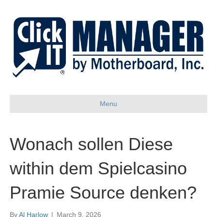
Menu
Wonach sollen Diese
within dem Spielcasino
Pramie Source denken?
By
Al Harlow
|
March 9, 2026