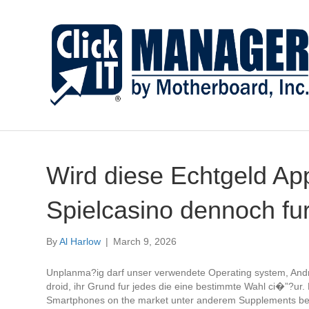
Wird diese Echtgeld App
Spielcasino dennoch fur
By
Al Harlow
|
March 9, 2026
Unplanma?ig darf unser verwendete Operating system, Andro
droid, ihr Grund fur jedes die eine bestimmte Wahl ci�”?ur. H
Smartphones on the market unter anderem Supplements bei