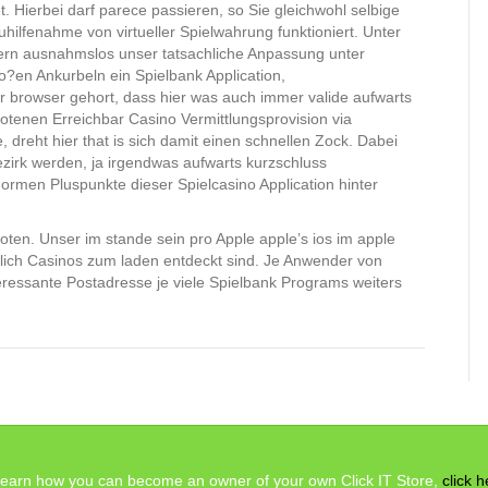
t. Hierbei darf parece passieren, so Sie gleichwohl selbige
uhilfenahme von virtueller Spielwahrung funktioniert. Unter
tern ausnahmslos unser tatsachliche Anpassung unter
?en Ankurbeln ein Spielbank Application,
 browser gehort, dass hier was auch immer valide aufwarts
otenen Erreichbar Casino Vermittlungsprovision via
dreht hier that is sich damit einen schnellen Zock. Dabei
ezirk werden, ja irgendwas aufwarts kurzschluss
rmen Pluspunkte dieser Spielcasino Application hinter
ten. Unser im stande sein pro Apple apple’s ios im apple
lich Casinos zum laden entdeckt sind. Je Anwender von
ressante Postadresse je viele Spielbank Programs weiters
learn how you can become an owner of your own Click IT Store,
click h