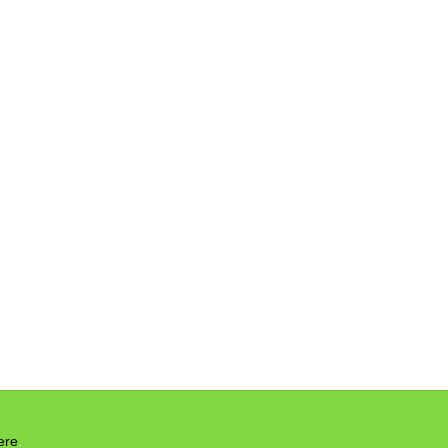
ere
.