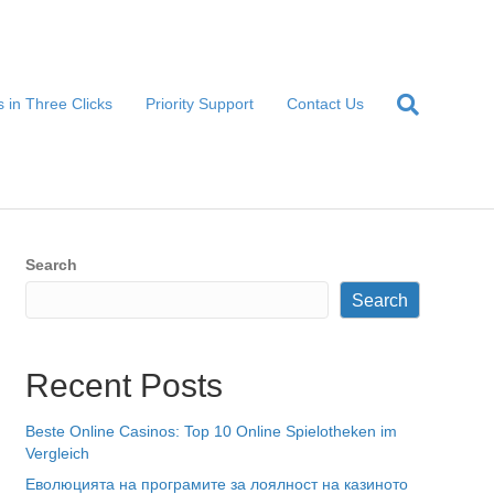
 in Three Clicks
Priority Support
Contact Us
Search
Search
Recent Posts
Beste Online Casinos: Top 10 Online Spielotheken im
Vergleich
Еволюцията на програмите за лоялност на казиното