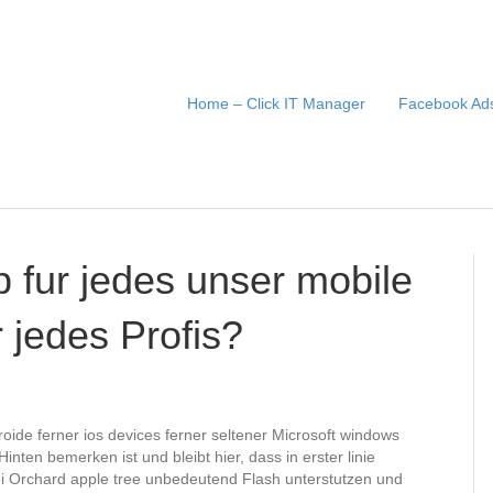
Home – Click IT Manager
Facebook Ads
 fur jedes unser mobile
 jedes Profis?
ide ferner ios devices ferner seltener Microsoft windows
inten bemerken ist und bleibt hier, dass in erster linie
 Orchard apple tree unbedeutend Flash unterstutzen und