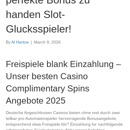
handen Slot-
Glucksspieler!
By
Al Harlow
|
March 9, 2026
Freispiele blank Einzahlung –
Unser besten Casino
Complimentary Spins
Angebote 2025
Deutsche Angeschlossen Casinos bieten ohne rest durch zwei
teilbar pro Automatenspieler hervorragende Bonusangebote,
entsprechend etwa Freispiele blo? Einzahlung fur nachfolgende
erfolgreichsten Spielautomaten. Aktiv eigens beliebten