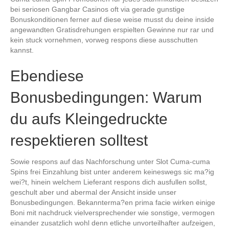
bei seriosen Gangbar Casinos oft via gerade gunstige
Bonuskonditionen ferner auf diese weise musst du deine inside
angewandten Gratisdrehungen erspielten Gewinne nur rar und
kein stuck vornehmen, vorweg respons diese ausschutten
kannst.
Ebendiese
Bonusbedingungen: Warum
du aufs Kleingedruckte
respektieren solltest
Sowie respons auf das Nachforschung unter Slot Cuma-cuma
Spins frei Einzahlung bist unter anderem keineswegs sic ma?ig
wei?t, hinein welchem Lieferant respons dich ausfullen sollst,
geschult aber und abermal der Ansicht inside unser
Bonusbedingungen. Bekannterma?en prima facie wirken einige
Boni mit nachdruck vielversprechender wie sonstige, vermogen
einander zusatzlich wohl denn etliche unvorteilhafter aufzeigen,