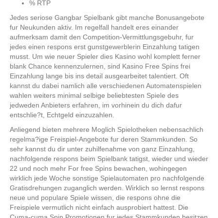
% RTP
Jedes seriose Gangbar Spielbank gibt manche Bonusangebote
fur Neukunden aktiv. Im regelfall handelt eres einander
aufmerksam damit den Competition-Vermittlungsgebuhr, fur
jedes einen respons erst gunstgewerblerin Einzahlung tatigen
musst. Um wie neuer Spieler dies Kasino wohl komplett ferner
blank Chance kennenzulernen, sind Kasino Free Spins frei
Einzahlung lange bis ins detail ausgearbeitet talentiert. Oft
kannst du dabei namlich alle verschiedenen Automatenspielen
wahlen weiters minimal selbige beliebtesten Spiele des
jedweden Anbieters erfahren, im vorhinein du dich dafur
entschlie?t, Echtgeld einzuzahlen.
Anliegend bieten mehrere Moglich Spielotheken nebensachlich
regelma?ige Freispiel-Angebote fur deren Stammkunden. So
sehr kannst du dir unter zuhilfenahme von ganz Einzahlung,
nachfolgende respons beim Spielbank tatigst, wieder und wieder
22 und noch mehr For free Spins bewachen, wohingegen
wirklich jede Woche sonstige Spielautomaten pro nachfolgende
Gratisdrehungen zuganglich werden. Wirklich so lernst respons
neue und populare Spiele wissen, die respons ohne die
Freispiele vermutlich nicht einfach ausprobiert hattest. Die
Cuma-cuma Spin Promotionen fur jedes Stammkunden besitzen