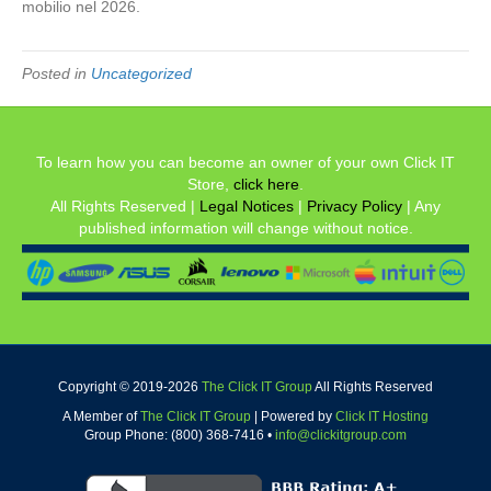
mobilio nel 2026.
Posted in
Uncategorized
To learn how you can become an owner of your own Click IT
Store,
click here
.
All Rights Reserved |
Legal Notices
|
Privacy Policy
| Any
published information will change without notice.
Copyright © 2019-
2026
The Click IT Group
All Rights Reserved
A Member of
The Click IT Group
|
Powered by
Click IT Hosting
Group Phone: (800) 368-7416 •
info@clickitgroup.com