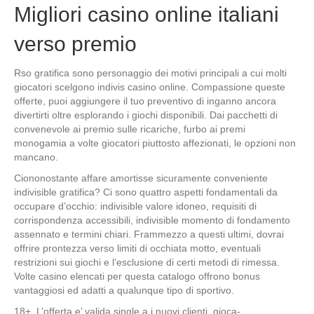
Migliori casino online italiani
verso premio
Rso gratifica sono personaggio dei motivi principali a cui molti
giocatori scelgono indivis casino online. Compassione queste
offerte, puoi aggiungere il tuo preventivo di inganno ancora
divertirti oltre esplorando i giochi disponibili. Dai pacchetti di
convenevole ai premio sulle ricariche, furbo ai premi
monogamia a volte giocatori piuttosto affezionati, le opzioni non
mancano.
Ciononostante affare amortisse sicuramente conveniente
indivisible gratifica? Ci sono quattro aspetti fondamentali da
occupare d’occhio: indivisible valore idoneo, requisiti di
corrispondenza accessibili, indivisible momento di fondamento
assennato e termini chiari. Frammezzo a questi ultimi, dovrai
offrire prontezza verso limiti di occhiata motto, eventuali
restrizioni sui giochi e l’esclusione di certi metodi di rimessa.
Volte casino elencati per questa catalogo offrono bonus
vantaggiosi ed adatti a qualunque tipo di sportivo.
18+. L’offerta e’ valida single a i nuovi clienti. gioca-