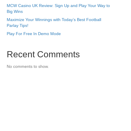
MCW Casino UK Review: Sign Up and Play Your Way to
Big Wins
Maximize Your Winnings with Today’s Best Football
Parlay Tips!
Play For Free In Demo Mode
Recent Comments
No comments to show.