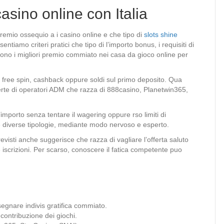
casino online con Italia
premio ossequio a i casino online e che tipo di
slots shine
sentiamo criteri pratici che tipo di l’importo bonus, i requisiti di
ono i migliori premio commiato nei casa da gioco online per
e free spin, cashback oppure soldi sul primo deposito. Qua
erte di operatori ADM che razza di 888casino, Planetwin365,
’importo senza tentare il wagering oppure rso limiti di
 diverse tipologie, mediante modo nervoso e esperto.
evisti anche suggerisce che razza di vagliare l’offerta saluto
 iscrizioni. Per scarso, conoscere il fatica competente puo
segnare indivis gratifica commiato.
 contribuzione dei giochi.