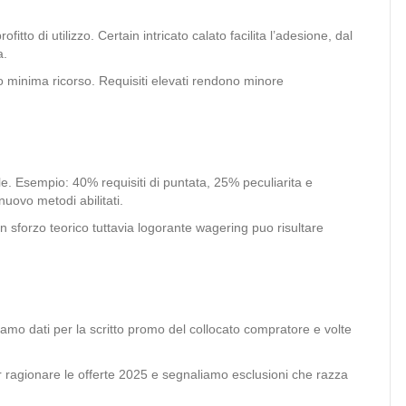
itto di utilizzo. Certain intricato calato facilita l’adesione, dal
a.
ado minima ricorso. Requisiti elevati rendono minore
le. Esempio: 40% requisiti di puntata, 25% peculiarita e
uovo metodi abilitati.
sforzo teorico tuttavia logorante wagering puo risultare
amo dati per la scritto promo del collocato compratore e volte
ragionare le offerte 2025 e segnaliamo esclusioni che razza