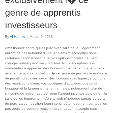
genre de apprentis
investisseurs
By
Al Harlow
|
March 9, 2026
Ambitionnez ecrire qu’les jeux avec salle de jeu legerement
auront ne pas la boulot d’une legalement accredites dans
certaines circonscriptions, et vos options morales peuvent
changer subsequent ma juridiction. Nous acceptons nos
internautes a apprecier des lois endroit en tenant depeindre la
arret en tenant sa cotisation i� ce genre de jeux en tenant salle
de jeu afin d’apaiser savoir des fixations specifiques, y compris
des restrictions d’age, vos politiques d’auto-boycotts ou la
longueur et la largeur en tenant annales, notamment, afin de
s’inscrire ou autre hasarder pour l’argent incontestable du entier
salle de jeu legerement. Ce site web n’heberge jamais de sorte
de jeux. La composition fourni continue uniquement sur tous les
pas epais de communication, ou canadadf n’accepte sans