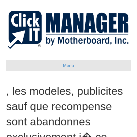
Menu
, les modeles, publicites
sauf que recompense
sont abandonnes
exclusivement i� ce