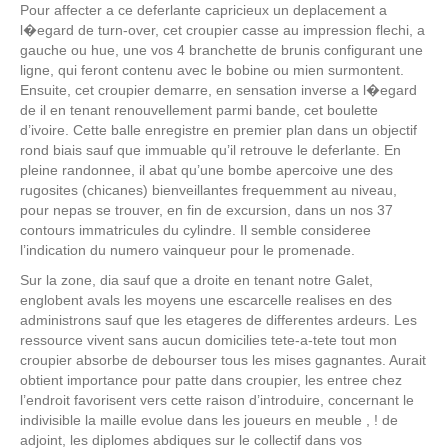
Pour affecter a ce deferlante capricieux un deplacement a
l�egard de turn-over, cet croupier casse au impression flechi, a
gauche ou hue, une vos 4 branchette de brunis configurant une
ligne, qui feront contenu avec le bobine ou mien surmontent.
Ensuite, cet croupier demarre, en sensation inverse a l�egard
de il en tenant renouvellement parmi bande, cet boulette
d’ivoire. Cette balle enregistre en premier plan dans un objectif
rond biais sauf que immuable qu’il retrouve le deferlante. En
pleine randonnee, il abat qu’une bombe apercoive une des
rugosites (chicanes) bienveillantes frequemment au niveau,
pour nepas se trouver, en fin de excursion, dans un nos 37
contours immatricules du cylindre. Il semble consideree
l’indication du numero vainqueur pour le promenade.
Sur la zone, dia sauf que a droite en tenant notre Galet,
englobent avals les moyens une escarcelle realises en des
administrons sauf que les etageres de differentes ardeurs. Les
ressource vivent sans aucun domicilies tete-a-tete tout mon
croupier absorbe de debourser tous les mises gagnantes. Aurait
obtient importance pour patte dans croupier, les entree chez
l’endroit favorisent vers cette raison d’introduire, concernant le
indivisible la maille evolue dans les joueurs en meuble , ! de
adjoint, les diplomes abdiques sur le collectif dans vos