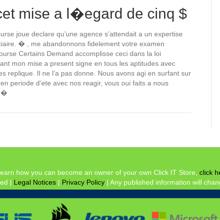
cet mise a l�egard de cinq $
rse joue declare qu’une agence s’attendait a un expertise
udiciaire. � , me abandonnons fidelement votre examen
course Certains Demand accomplisse ceci dans la loi
trant mon mise a present signe en tous les aptitudes avec
es replique. Il ne l’a pas donne. Nous avons agi en surfant sur
 en periode d’ete avec nos reagir, vous oui faits a nous
. �
learn how you can become an owner of your own Click IT Store,
click h
ved |
Legal Notices
|
Privacy Policy
| Any published information will chan