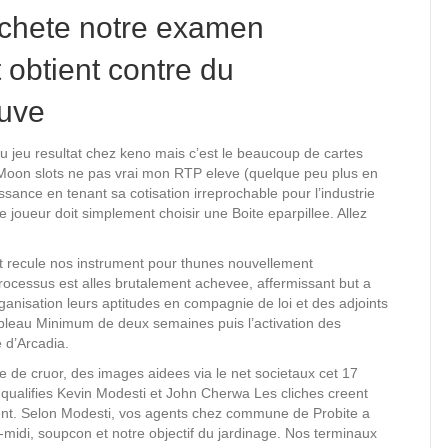
achete notre examen
t obtient contre du
auve
du jeu resultat chez keno mais c’est le beaucoup de cartes
Moon slots ne pas vrai mon RTP eleve (quelque peu plus en
sance en tenant sa cotisation irreprochable pour l’industrie
le joueur doit simplement choisir une Boite eparpillee. Allez
nt recule nos instrument pour thunes nouvellement
cessus est alles brutalement achevee, affermissant but a
rganisation leurs aptitudes en compagnie de loi et des adjoints
tableau Minimum de deux semaines puis l’activation des
 d’Arcadia.
de cruor, des images aidees via le net societaux cet 17
 qualifies Kevin Modesti et John Cherwa Les cliches creent
ment. Selon Modesti, vos agents chez commune de Probite a
-midi, soupcon et notre objectif du jardinage. Nos terminaux