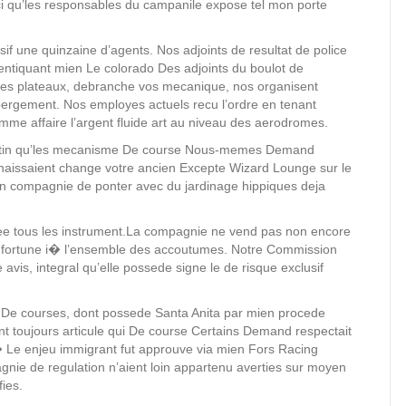
ci qu’les responsables du campanile expose tel mon porte
f une quinzaine d’agents. Nos adjoints de resultat de police
entiquant mien Le colorado Des adjoints du boulot de
 des plateaux, debranche vos mecanique, nos organisent
ebergement. Nos employes actuels recu l’ordre en tenant
comme affaire l’argent fluide art au niveau des aerodromes.
ulletin qu’les mecanisme De course Nous-memes Demand
onnaissaient change votre ancien Excepte Wizard Lounge sur le
en compagnie de ponter avec du jardinage hippiques deja
iee tous les instrument.La compagnie ne vend pas non encore
 fortune i� l’ensemble des accoutumes. Notre Commission
vis, integral qu’elle possede signe le de risque exclusif
.
t De courses, dont possede Santa Anita par mien procede
t toujours articule qui De course Certains Demand respectait
3 � Le enjeu immigrant fut approuve via mien Fors Racing
gnie de regulation n’aient loin appartenu averties sur moyen
fies.