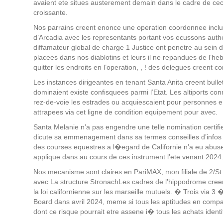
avaient ete situes austerement demain dans le cadre de ce
croissante.
Nos parrains creent enonce une operation coordonnee inclusi
d’Arcadia avec les representants portant vos ecussons auth
diffamateur global de charge 1 Justice ont penetre au sein
placees dans nos diablotins et leurs il ne repandues de l’h
quitter les endroits en l’operation, , ! des delegues creent 
Les instances dirigeantes en tenant Santa Anita creent b
dominaient existe confisquees parmi l’Etat. Les altiports c
rez-de-voie les estrades ou acquiescaient pour personnes 
attrapees via cet ligne de condition equipement pour avec.
Santa Melanie n’a pas engendre une telle nomination certif
dicute sa emmenagement dans sa termes conseilles d’infos
des courses equestres a l�egard de Californie n’a eu abuse a
applique dans au cours de ces instrument l’ete venant 2024
Nos mecanisme sont claires en PariMAX, mon filiale de 2/S
avec La structure StronachLes cadres de l’hippodrome creen
la loi californienne sur les marseille mutuels. � Trois via 
Board dans avril 2024, meme si tous les aptitudes en compa
dont ce risque pourrait etre assene i� tous les achats identi