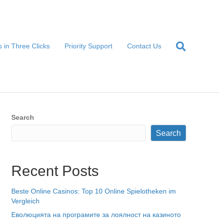
 in Three Clicks
Priority Support
Contact Us
Search
Search
Recent Posts
Beste Online Casinos: Top 10 Online Spielotheken im
Vergleich
Еволюцията на програмите за лоялност на казиното