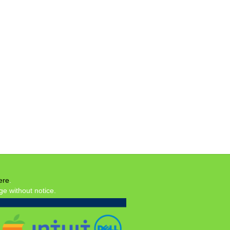
ere
.
ge without notice.