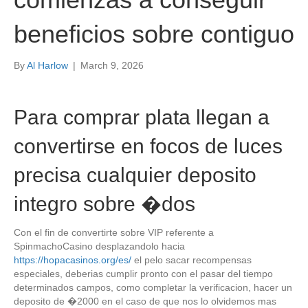
beneficios sobre contiguo
By
Al Harlow
|
March 9, 2026
Para comprar plata llegan a
convertirse en focos de luces
precisa cualquier deposito
integro sobre �dos
Con el fin de convertirte sobre VIP referente a
SpinmachoCasino desplazandolo hacia
https://hopacasinos.org/es/
el pelo sacar recompensas
especiales, deberias cumplir pronto con el pasar del tiempo
determinados campos, como completar la verificacion, hacer un
deposito de �2000 en el caso de que nos lo olvidemos mas