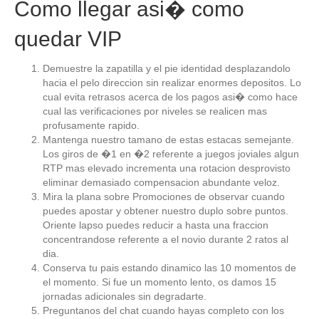
Como llegar asi� como
quedar VIP
Demuestre la zapatilla y el pie identidad desplazandolo
hacia el pelo direccion sin realizar enormes depositos. Lo
cual evita retrasos acerca de los pagos asi� como hace
cual las verificaciones por niveles se realicen mas
profusamente rapido.
Mantenga nuestro tamano de estas estacas semejante.
Los giros de �1 en �2 referente a juegos joviales algun
RTP mas elevado incrementa una rotacion desprovisto
eliminar demasiado compensacion abundante veloz.
Mira la plana sobre Promociones de observar cuando
puedes apostar y obtener nuestro duplo sobre puntos.
Oriente lapso puedes reducir a hasta una fraccion
concentrandose referente a el novio durante 2 ratos al
dia.
Conserva tu pais estando dinamico las 10 momentos de
el momento. Si fue un momento lento, os damos 15
jornadas adicionales sin degradarte.
Preguntanos del chat cuando hayas completo con los