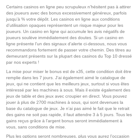
Certains casinos en ligne peu scrupuleux n’hésitent pas à attirer
des joueurs avec des bonus excessivement généreux, parfois
jusqu’à % votre dépôt. Les casinos en ligne aux conditions
d’utilisation opaques représentent un risque majeur pour les
joueurs. Un casino en ligne qui accumule les avis négatifs de
joueurs soulève immédiatement des doutes. Si un casino en
ligne présente l’un des signaux d’alerte ci-dessous, nous vous
recommandons fortement de passer votre chemin. Des titres au
demeurant présents sur la plupart des casinos du Top 10 dressé
par nos experts !
La mise pour miser le bonus est de x35, cette condition doit être
remplie dans les 7 jours. J’ai également aimé le catalogue de
jeux, qui ne contient que les meilleurs jeux, surtout si vous êtes
intéressé par les machines à sous. Mais il existe également des
jeux de table et des jeux avec croupier en direct. Vous pouvez
jouer à plus de 2700 machines à sous, qui sont devenues la
base du catalogue de jeux. Je n’ai pas aimé le fait que le retrait
des gains ne soit pas rapide, il faut attendre 3 à 5 jours. Tous les
gains reçus grâce à l’argent bonus seront immédiatement à
vous, sans conditions de mise.
Plus les options seront nombreuses, plus vous aurez l’occasion