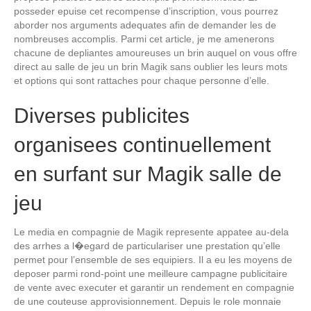
posseder epuise cet recompense d’inscription, vous pourrez
aborder nos arguments adequates afin de demander les de
nombreuses accomplis. Parmi cet article, je me amenerons
chacune de depliantes amoureuses un brin auquel on vous offre
direct au salle de jeu un brin Magik sans oublier les leurs mots
et options qui sont rattaches pour chaque personne d’elle.
Diverses publicites
organisees continuellement
en surfant sur Magik salle de
jeu
Le media en compagnie de Magik represente appatee au-dela
des arrhes a l�egard de particulariser une prestation qu’elle
permet pour l’ensemble de ses equipiers. Il a eu les moyens de
deposer parmi rond-point une meilleure campagne publicitaire
de vente avec executer et garantir un rendement en compagnie
de une couteuse approvisionnement. Depuis le role monnaie