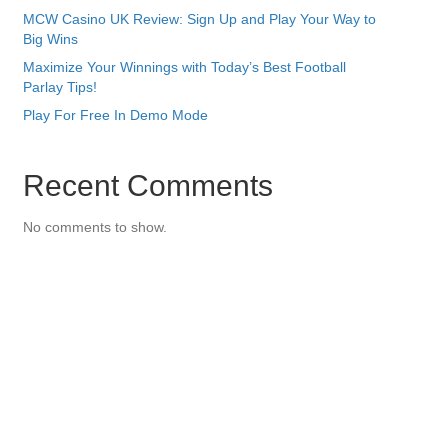
MCW Casino UK Review: Sign Up and Play Your Way to
Big Wins
Maximize Your Winnings with Today’s Best Football
Parlay Tips!
Play For Free In Demo Mode
Recent Comments
No comments to show.