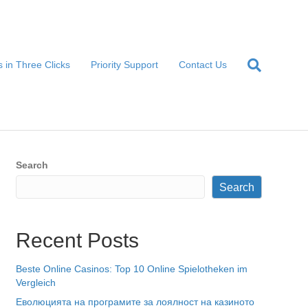
 in Three Clicks
Priority Support
Contact Us
Search
Search
Recent Posts
Beste Online Casinos: Top 10 Online Spielotheken im
Vergleich
Еволюцията на програмите за лоялност на казиното