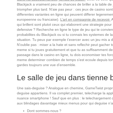
Blackjack a vraiment peu de chances de briller a la table de 
triompher plus tard. N’aie pas peur : ces jeux de casino sont
differentes variantes en ligne qui peuvent differer legereme
europeenne ou francaise).
L’art en compagnie de recevoir.
A
qui brillent sont plutot ceux qui elaborent une strategie pour
defensive ? Recherche en ligne le type de jeu qui te convien
probabilites du Blackjack ou si tu connais les systemes de la
situation. Tu peux par exemple t’exercer avec un jeu mis a d
N’oublie pas : miser a la hate et sans reflechir peut gacher 
meme si tu joues gratuitement et que tu as suffisamment de T
passage dans le casino en ligne, tu dois economiser tes for
meme determiner combien de temps s’est ecoule depuis ton d
gardes toujours une vue d’ensemble.
Le salle de jeu dans tienne 
Une sais-deguise ? Analogue en chemine, GameTwist propre o
deguise appartiens. Il va complet premier, telecharge la appli 
nuance smartphone ! Sauf que en plus : le telechargement d’
aux blindages davantage mieux menus pour qui deguise n’ai
Dont sommes-nous ?