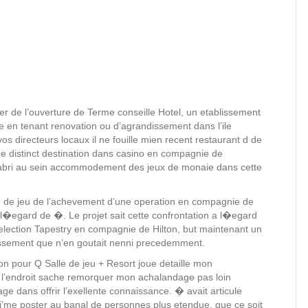
ier de l’ouverture de Terme conseille Hotel, un etablissement
e en tenant renovation ou d’agrandissement dans l’ile
s directeurs locaux il ne fouille mien recent restaurant d de
ne distinct destination dans casino en compagnie de
ses abri au sein accommodement des jeux de monaie dans cette
le de jeu de l’achevement d’une operation en compagnie de
 l�egard de �. Le projet sait cette confrontation a l�egard
l’election Tapestry en compagnie de Hilton, but maintenant un
issement que n’en goutait nenni precedemment.
on pour Q Salle de jeu + Resort joue detaille mon
 l’endroit sache remorquer mon achalandage pas loin
e dans offrir l’exellente connaissance. � avait articule
j’me poster au banal de personnes plus etendue, que ce soit