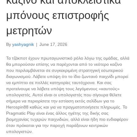
μπόνους επιστροφής
μετρητών
By
yashyagnik
|
June 17, 2026
Τα τζάκποτ έχουν πρωταγωνιστικό ρόλο λόγω της ομάδας, αλλά
θα μπορούσαν επίσης να παρέχονται από το νεότερο καζίνο
που περιλαμβάνεται σε συγκεκριμένη στρατηγική εσωτερικού
διαγωνισμού. Λάβετε υπόψη ότι το ίδιο ζωντανό παιχνίδι μπορεί
να εμπίπτει σε πολλές κατηγορίες ταυτόχρονα. Και σας
προτείνουμε να λάβετε υπόψη τους λεγόμενους «καυτούς»
υπολογιστές.
Αυτοί είναι οι υπολογιστές που σίγουρα θέλετε
σήμερα να περιορίσετε την εστίαση εκτός σελίδων για το
Herospin88 καθώς και για να πραγματοποιήσετε πληρωμές. Το
Pragmatic Play είναι ένας άλλος ηγέτης της δικής σας
βιομηχανίας τυχερών παιχνιδιών, αλλά είναι ήδη πιο ενδιαφέρον
όταν πρόκειται για την παροχή παράξενων κεντρικών
υπολογιστών.